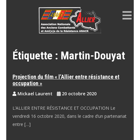
Skip
to
content
ANACR ALLIER
Résistance Allier
Étiquette :
Martin-Douyat
Projection du film « l’Allier entre résistance et
occupation »
Mickael Laurent
20 octobre 2020
L’ALLIER ENTRE RÉSISTANCE ET OCCUPATION Le
vendredi 16 octobre 2020, dans le cadre d’un partenariat
entre […]