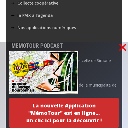
Collecte coopérative
la PAIX à l’agenda
Nos applications numériques
MEMOTOUR PODCAST
La mémoire de Marguerite croise celle de Simone
Aboutissement d’un projet…
L’ANACR accompagne l’initiative de la municipalité de
Neuvy
La nouvelle Application
Archives
"MémoTour" est en ligne...
un clic ici pour la découvrir !