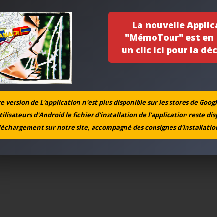
La nouvelle Applic
"MémoTour" est en l
un clic ici pour la déc
 version de L'application n'est plus disponible sur les stores de Googl
tilisateurs d'Android le fichier d'installation de l’application reste di
léchargement sur notre site, accompagné des consignes d'installation