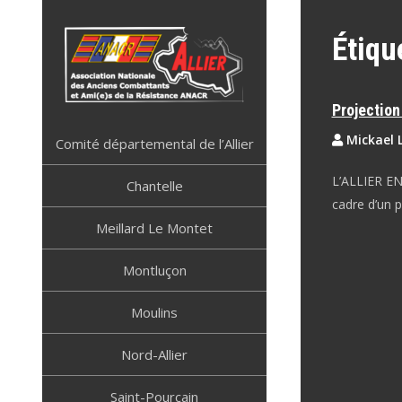
Skip
to
Étiqu
content
Projection 
ANACR ALLIER
Résistance Allier
Mickael 
Comité départemental de l’Allier
L’ALLIER E
Chantelle
cadre d’un p
Meillard Le Montet
Montluçon
Moulins
Nord-Allier
Saint-Pourçain