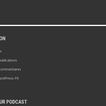
ON
n
publications
 commentaires
WordPress-FR
UR PODCAST