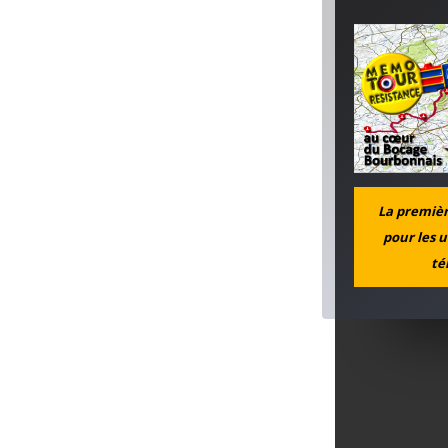
La première
pour les u
té