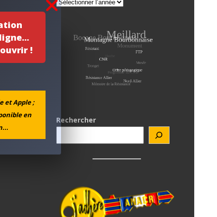
ation
igne...
ouvrir !
e et Apple ;
sponible en
Rechercher
...