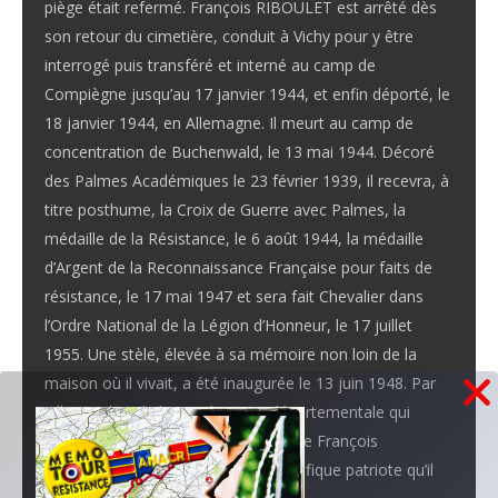
piège était refermé. François RIBOULET est arrêté dès
son retour du cimetière, conduit à Vichy pour y être
interrogé puis transféré et interné au camp de
Compiègne jusqu’au 17 janvier 1944, et enfin déporté, le
18 janvier 1944, en Allemagne. Il meurt au camp de
concentration de Buchenwald, le 13 mai 1944. Décoré
des Palmes Académiques le 23 février 1939, il recevra, à
titre posthume, la Croix de Guerre avec Palmes, la
médaille de la Résistance, le 6 août 1944, la médaille
d’Argent de la Reconnaissance Française pour faits de
résistance, le 17 mai 1947 et sera fait Chevalier dans
l’Ordre National de la Légion d’Honneur, le 17 juillet
1955. Une stèle, élevée à sa mémoire non loin de la
maison où il vivait, a été inaugurée le 13 juin 1948. Par
ailleurs, dans le bourg, la route départementale qui
conduit à Vichy porte le nom de « rue François
RIBOULET » en hommage au magnifique patriote qu’il