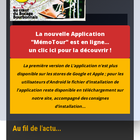
fut.
La nouvelle Application
"MémoTour" est en ligne...
un clic ici pour la découvrir !
La première version de L'application n'est plus
disponible sur les stores de Google et Apple ; pour les
utilisateurs d'Android le fichier d'installation de
l’application reste disponible en téléchargement sur
notre site, accompagné des consignes
d'installation...
Au fil de l'actu...