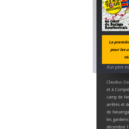
reste gravé 
La solidarit
pendant troi
en maison d’
La première
rénovée. Il 
pour les u
cartes d’al
té
de poursuivr
d’un père es
Claudius Da
et à Compièg
camp de Neu
arrêtés et 
de Neuengamm
les gardiens
décembre 1