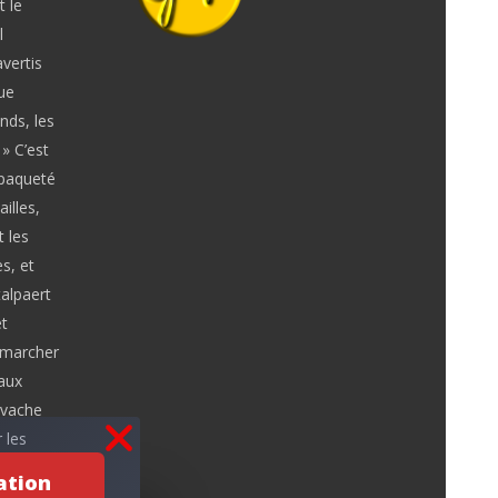
 le
l
vertis
ue
nds, les
» C’est
mpaqueté
illes,
t les
s, et
alpaert
t
à marcher
 aux
 vache
 les
ation
s 1944