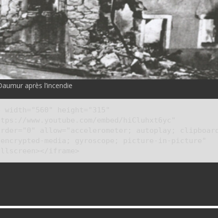
aumur après l’incendie
 width="560" height="315" 
tps://www.youtube.com/embed/hiCluhxt6yc" 
order="0" allow="accelerometer; autoplay; clipboar
encrypted-media; gyroscope; picture-in-picture" 
ullscreen></iframe>