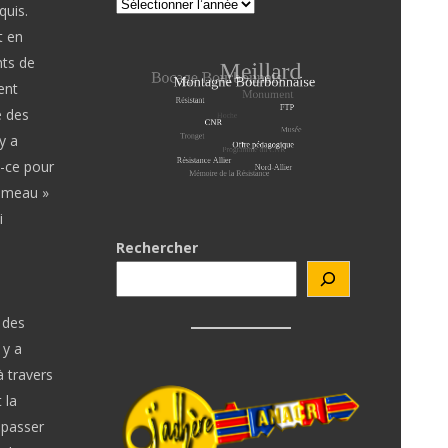
quis.
t en
nts de
ent
e des
y a
t-ce pour
lumeau »
i
Rechercher
 des
 y a
à travers
 la
épasser