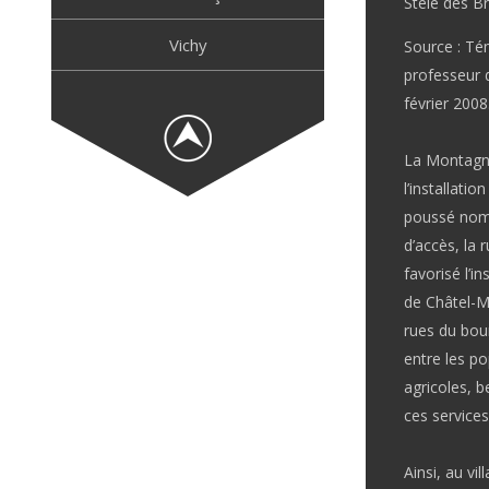
Stèle des Br
Vichy
Source : Té
professeur d
février 2008
La Montagne
l’installati
poussé nombr
d’accès, la 
favorisé l’i
de Châtel-Mo
rues du bour
entre les po
agricoles, 
ces services
Ainsi, au vi