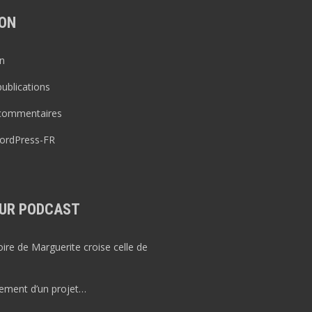
ON
n
publications
 commentaires
WordPress-FR
UR PODCAST
re de Marguerite croise celle de
ement d’un projet…