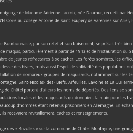
isolles
moignage de Madame Adrienne Lacroix, née Daumur, recueilli par Hen
’Histoire au collège Antoine de Saint-Exupéry de Varennes sur Allier, 
.
 Bourbonnaise, par son relief et son boisement, se prêtait très bien
on de maquis, particulièrement à partir de 1943 et de l’instauration du S
e de jeunes réfractaires à se cacher. Les forêts sombres, les difficu
rudesse des hivers, mais aussi l’esprit de solidarité des populations on
nstallation de nombreux groupes de maquisards, notamment sur les ter
ntagne, Saint-Nicolas- des- Biefs, Arfeuilles, Lavoine et La Guillermi
g de Châtel portent d’ailleurs les noms de déportés. Des liens se sont
pulations locales et les maquisards qui donnaient la main pour les tr
beaucoup d’hommes étant retenus prisonniers en Allemagne. En écha
, ils recevaient ravitaillement, caches et renseignements.
llage des « Brizolles » sur la commune de Châtel-Montagne, une grang