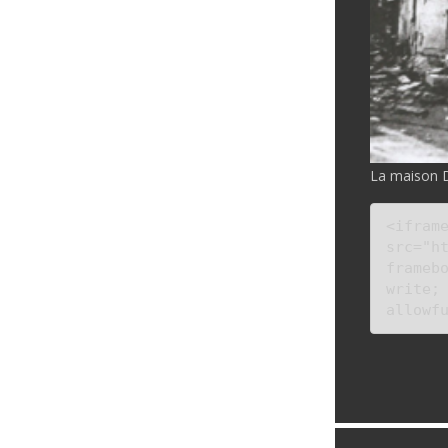
La maison D
<iframe
src="ht
frameb
write; 
allowf