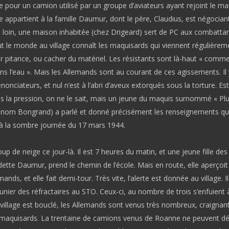
e pour un camion utilisé par un groupe d’aviateurs ayant rejoint le ma
 appartient à la famille Daumur, dont le père, Claudius, est négocian
 loin, une maison inhabitée (chez Drigeard) sert de PC aux combatta
ut le monde au village connaît les maquisards qui viennent régulièrem
r pitance, ou cacher du matériel. Les résistants sont là-haut « comm
s l’eau ». Mais les Allemands sont au courant de ces agissements. Il 
nonciateurs, et nul n’est à l’abri d’aveux extorqués sous la torture. Es
ous la pression, on ne le sait, mais un jeune du maquis surnommé « P
i nom Bongrand) a parlé et donné précisément les renseignements qu
 la sombre journée du 17 mars 1944.
oup de neige ce jour-là. Il est 7 heures du matin, et une jeune fille des
dette Daumur, prend le chemin de l’école. Mais en route, elle aperçoit
ands, et elle fait demi-tour. Très vite, l’alerte est donnée au village. Il
nier des réfractaires au STO. Ceux-ci, au nombre de trois s’enfuient 
village est bouclé, les Allemands sont venus très nombreux, craignant
 maquisards. La trentaine de camions venus de Roanne ne peuvent d