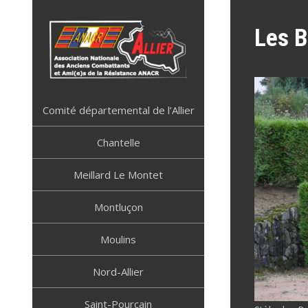
Skip
to
Les B
content
ANACR ALLIER
Résistance Allier
Comité départemental de l’Allier
Chantelle
Meillard Le Montet
Montluçon
Moulins
Nord-Allier
Saint-Pourçain