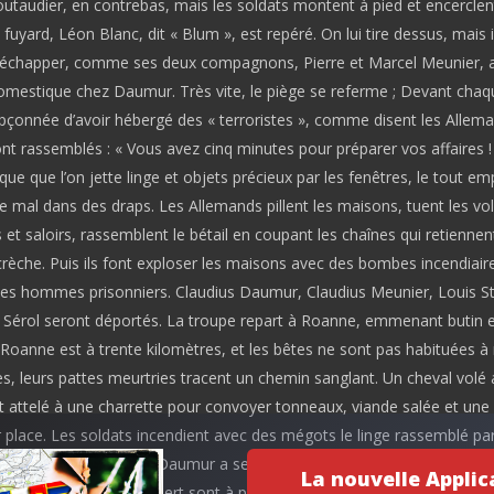
utaudier, en contrebas, mais les soldats montent à pied et encerclent
uyard, Léon Blanc, dit « Blum », est repéré. On lui tire dessus, mais i
s’échapper, comme ses deux compagnons, Pierre et Marcel Meunier, a
omestique chez Daumur. Très vite, le piège se referme ; Devant chaq
çonnée d’avoir hébergé des « terroristes », comme disent les Allema
nt rassemblés : « Vous avez cinq minutes pour préparer vos affaires ! 
que que l’on jette linge et objets précieux par les fenêtres, le tout e
e mal dans des draps. Les Allemands pillent les maisons, tuent les vola
 et saloirs, rassemblent le bétail en coupant les chaînes qui retiennen
crèche. Puis ils font exploser les maisons avec des bombes incendiaire
s hommes prisonniers. Claudius Daumur, Claudius Meunier, Louis St
 Sérol seront déportés. La troupe repart à Roanne, emmenant butin e
 Roanne est à trente kilomètres, et les bêtes ne sont pas habituées 
es, leurs pattes meurtries tracent un chemin sanglant. Un cheval volé
st attelé à une charrette pour convoyer tonneaux, viande salée et une
 place. Les soldats incendient avec des mégots le linge rassemblé par
s terrorisés. Adrienne Daumur a seize ans, tout comme Lucienne et
La nouvelle Applic
eunier, les filles Stalpaert sont à peu près du même âge. Le 17 mar