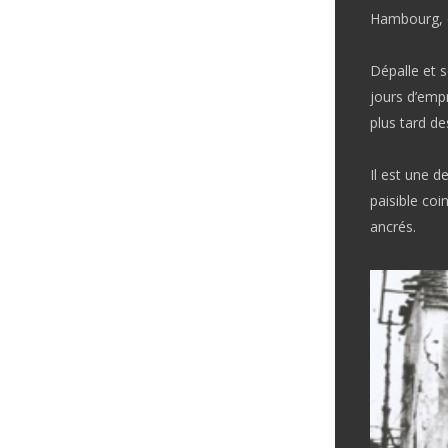
Hambourg, 
Dépalle et s
jours d’emp
plus tard de
Il est une d
paisible coi
ancrés.