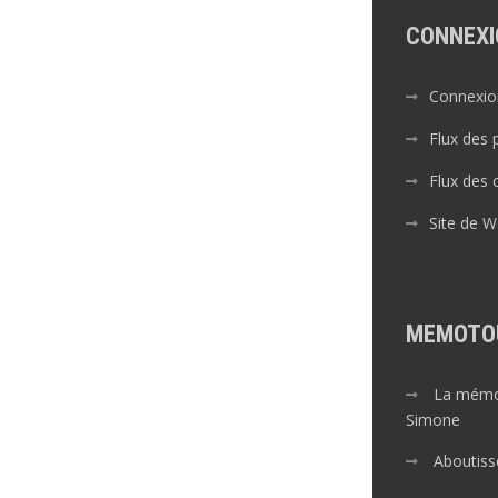
CONNEXI
Connexio
Flux des 
Flux des
Site de 
MEMOTO
La mémoi
Simone
Aboutiss