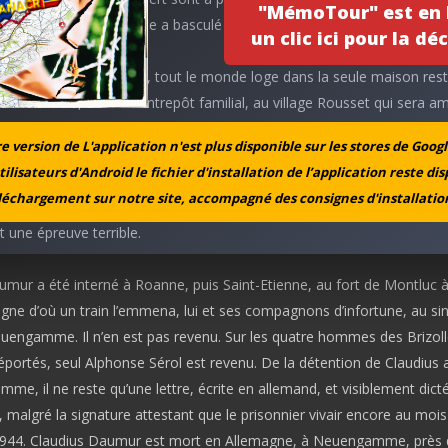
"MémoTour" est en l
dans sa mémoire, sa vie a basculé ce jour-là.
un clic ici pour la déc
é a joué entre villageois, tout le monde loge dans la seule maison res
s mois. Puis, c’est un entrepôt familial, au village Rousset qui sera 
habitation, jusqu’à ce que la maison des Brizolles soit recouvert et e
 version de L'application n'est plus disponible sur les stores de Googl
faut survivre après avoir tout perdu, les aides accordées par la commu
tilisateurs d'Android le fichier d'installation de l’application reste di
imentation prioritaires sont bienvenues, mais ne permettent pas par e
léchargement sur notre site, accompagné des consignes d'installation
e des études. Travailler est une nécessité incontournable. Surtout, la
t une épreuve terrible.
umur a été interné à Roanne, puis Saint-Etienne, au fort de Montluc 
ne d’où un train l’emmena, lui et ses compagnons d’infortune, au sin
engamme. Il n’en est pas revenu. Sur les quatre hommes des Brizoll
déportés, seul Alphonse Sérol est revenu. De la détention de Claudius
e, il ne reste qu’une lettre, écrite en allemand, et visiblement dict
, malgré la signature attestant que le prisonnier vivair encore au mois
944. Claudius Daumur est mort en Allemagne, à Neuengamme, près 