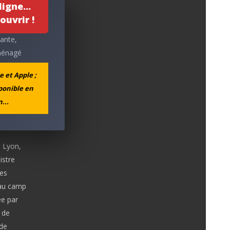
igne...
ouvrir !
tante,
aménagé
t
e et Apple ;
ne, les
sponible en
xemple
...
 perte
à Lyon,
istre
es
 au camp
ée par
 de
de