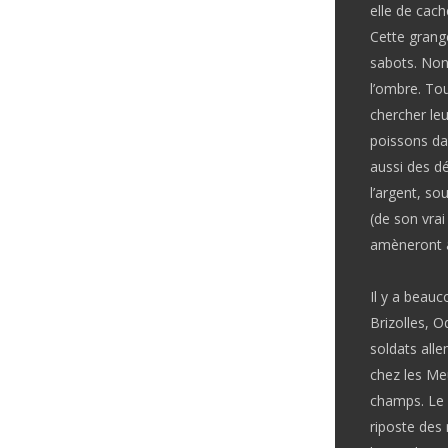
elle de cach
Cette grange
sabots. Non
l’ombre. To
chercher leu
poissons dan
aussi des dé
l’argent, s
(de son vra
amèneront à
Il y a beauc
Brizolles, O
soldats allem
chez les Meu
champs. Le 
riposte des