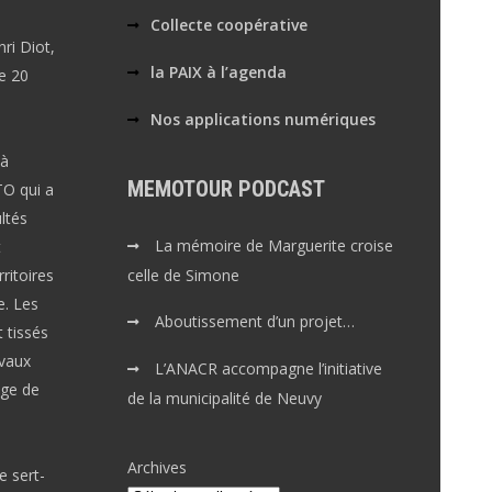
Collecte coopérative
ri Diot,
la PAIX à l’agenda
le 20
Nos applications numériques
 à
MEMOTOUR PODCAST
TO qui a
ltés
La mémoire de Marguerite croise
t
celle de Simone
ritoires
e. Les
Aboutissement d’un projet…
 tissés
avaux
L’ANACR accompagne l’initiative
nge de
de la municipalité de Neuvy
Archives
e sert-