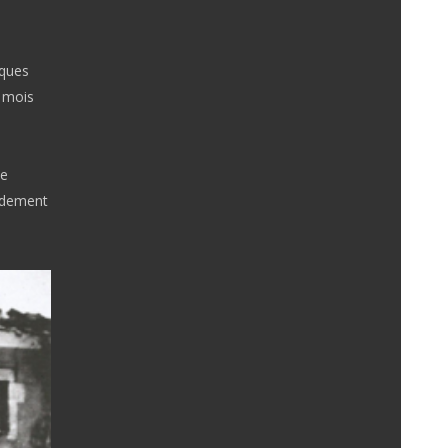
lques
 mois
ce
lidement