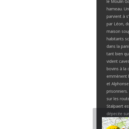
le Moulin Go
hameau. Un f
parvient à 
par Léon, d
maison soup
habitants so
dans la pani
tant bien qu
vident caves
bovins à la 
emmènent le
et Alphonse
prisonniers.
sur les rout
Stalpaert e
dépecée sur
pauvres gen
Madeleine M