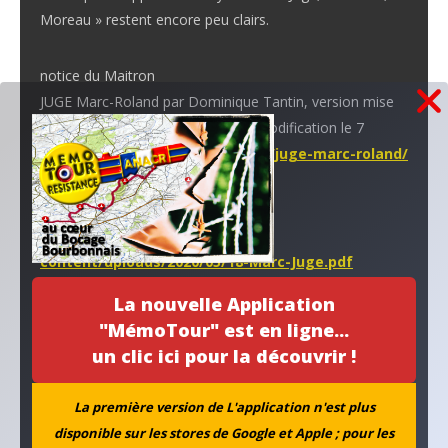
Moreau » restent encore peu clairs.
notice du Maitron
JUGE Marc-Roland par Dominique Tantin, version mise
en ligne le 2 juillet 2014, dernière modification le 7
octobre 2024 :
https://maitron.fr/juge-marc-roland/
notice du CIERV
https://cierv-vichy.fr/wp-
content/uploads/2020/05/18-Marc-Juge.pdf
La nouvelle Application
Dernière lettre à son fils
"MémoTour" est en ligne...
un clic ici pour la découvrir !
La première version de L'application n'est plus
disponible sur les stores de Google et Apple ; pour les