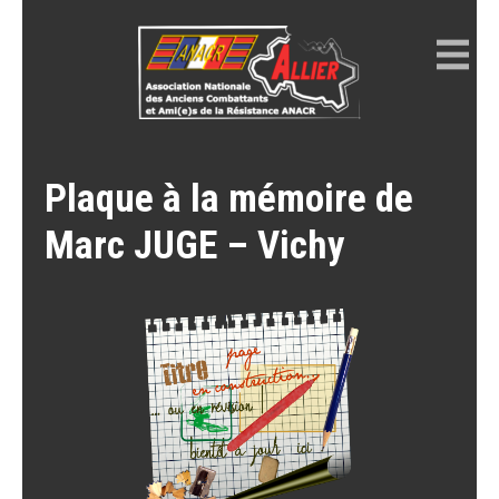
Skip
to
content
ANACR ALLIER
Résistance Allier
Plaque à la mémoire de
Marc JUGE – Vichy