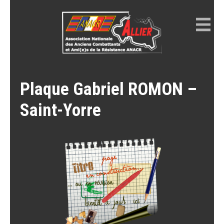
Skip
to
content
ANACR ALLIER
Résistance Allier
Plaque Gabriel ROMON –
Saint-Yorre