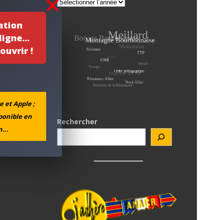
ation
igne...
ouvrir !
e et Apple ;
sponible en
Rechercher
...