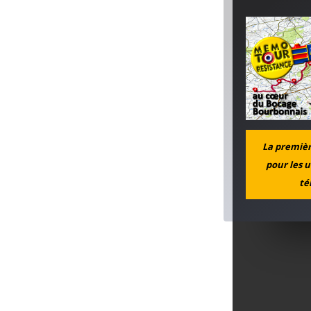
La première
pour les u
té