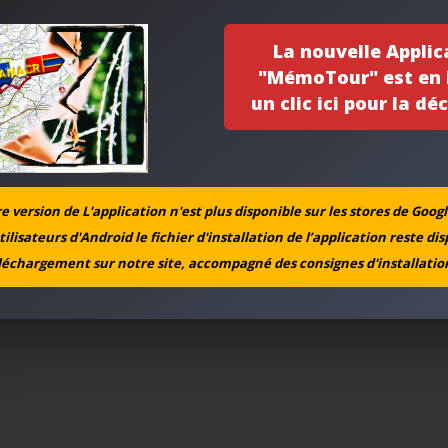
La nouvelle Applic
"MémoTour" est en l
un clic ici pour la déc
 version de L'application n'est plus disponible sur les stores de Googl
tilisateurs d'Android le fichier d'installation de l’application reste di
léchargement sur notre site, accompagné des consignes d'installation