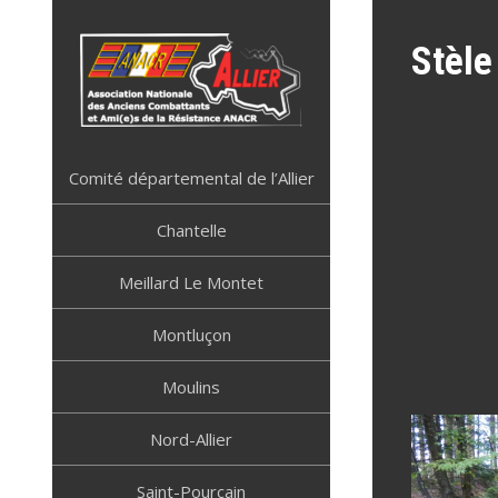
Skip
to
Stèle
content
ANACR ALLIER
Résistance Allier
Comité départemental de l’Allier
Chantelle
Meillard Le Montet
Montluçon
Moulins
Nord-Allier
Saint-Pourçain