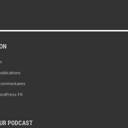
ON
n
publications
 commentaires
WordPress-FR
UR PODCAST