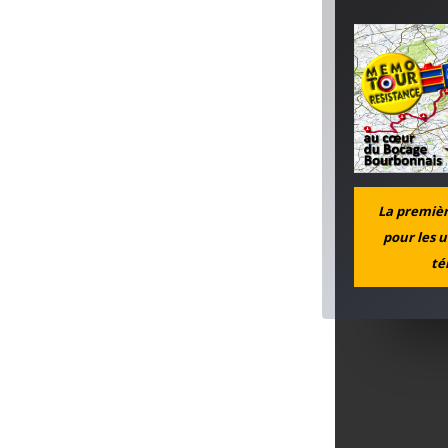
La première
pour les u
té