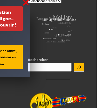
ation
igne...
ouvrir !
e et Apple ;
sponible en
Rechercher
...