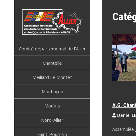
Skip
to
Catég
content
ANACR ALLIER
Résistance Allier
Comité départemental de l’Allier
Chantelle
Meillard Le Montet
Montluçon
A.G. Chant
Moulins
Daniel L
Nord-Allier
Assemblée g
Saint-Pourçain