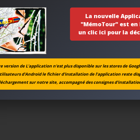
La nouvelle Applic
"MémoTour" est en l
un clic ici pour la déc
 version de L'application n'est plus disponible sur les stores de Googl
tilisateurs d'Android le fichier d'installation de l’application reste di
léchargement sur notre site, accompagné des consignes d'installation