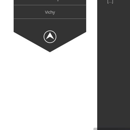
[…]
Vichy