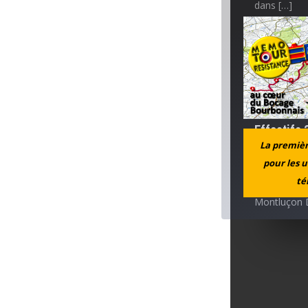
dans […]
Évolution 
Michel 
Effectifs 
La première
Michel 
pour les u
té
Comités Rés
Montluçon 