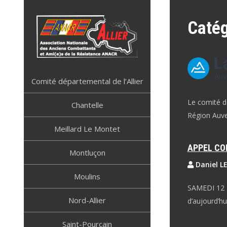
Skip
to
Catég
content
ANACR ALLIER
Résistance Allier
Comité départemental de l’Allier
Le comité d
Chantelle
Région Auve
Meillard Le Montet
APPEL CO
Montluçon
Daniel L
Moulins
SAMEDI 12 N
Nord-Allier
d’aujourd’hu
Saint-Pourçain