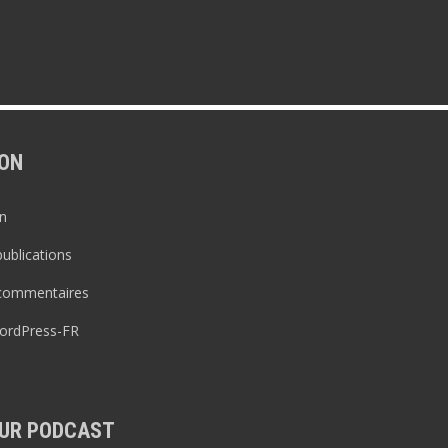
ON
n
publications
 commentaires
WordPress-FR
UR PODCAST