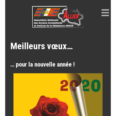
Skip
to
content
ANACR ALLIER
Résistance Allier
Meilleurs vœux…
… pour la nouvelle année !