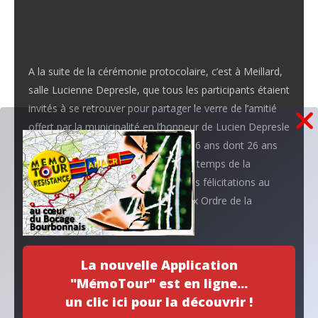
A la suite de la cérémonie protocolaire, c’est à Meillard,
salle Lucienne Depresle, que tous les participants étaient
invités à se retrouver pour partager le verre de l’amitié
offert par la municipalité en l’honneur de Lucien Depresle
qui fut aussi élu municipal pendant 36 ans dont 26 ans
aux fonctions de maire. C’st dans ce temps de la
convivialité que se sont partagées les félicitations au
nouveau membre du plus prestigieux Ordre de la
République.
Étiquettes :
Bocage Bourbonnais
,
Meillard
La nouvelle Application
"MémoTour" est en ligne...
Navigation
Un monument en chantier
un clic ici pour la découvrir !
Effectifs 2019 par Comité local
de