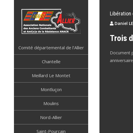
Skip
to
Libération d
content
Daniel L
Trois 
ANACR ALLIER
Résistance Allier
Comité départemental de l’Allier
Document pub
anniversaire
Chantelle
Meillard Le Montet
Montluçon
Moulins
Nord-Allier
Saint-Pourçain