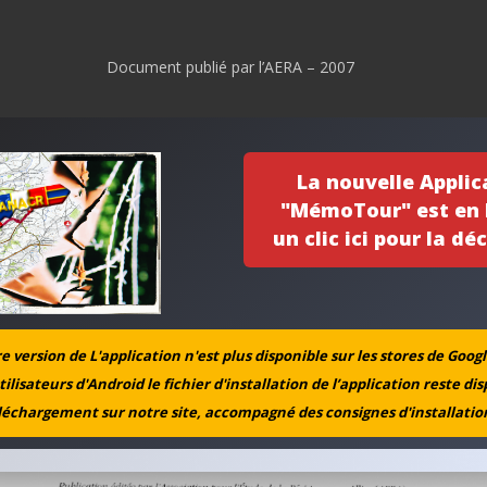
Document publié par l’AERA – 2007
La nouvelle Applic
"MémoTour" est en l
un clic ici pour la déc
 version de L'application n'est plus disponible sur les stores de Googl
tilisateurs d'Android le fichier d'installation de l’application reste di
léchargement sur notre site, accompagné des consignes d'installation