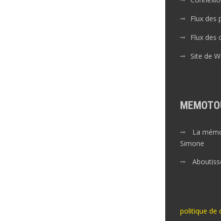
Flux des 
Flux des
Site de 
MEMOTO
La mémoi
Simone
Aboutiss
politique de 