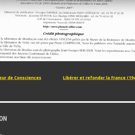
tion
lleur de Consciences
Libérer et refonder la France (19
e
ON
n