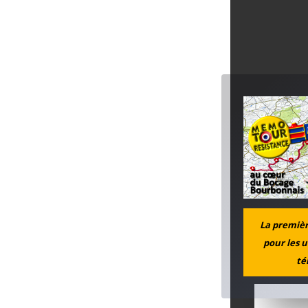
La première
pour les u
té