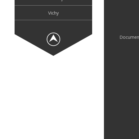
Vichy
Document 