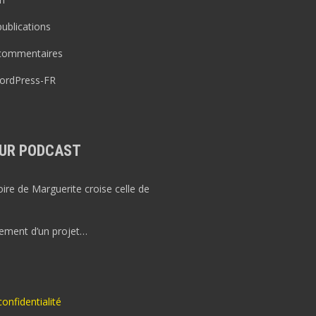
publications
 commentaires
WordPress-FR
UR PODCAST
re de Marguerite croise celle de
ement d’un projet…
confidentialité