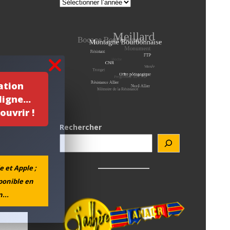
ation
igne...
ouvrir !
Rechercher
e et Apple ;
sponible en
...