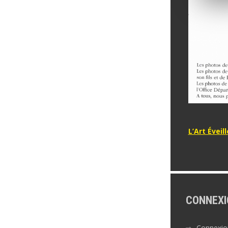
Naviga
L’Art Évei
de
l’articl
CONNEXI
Connexio