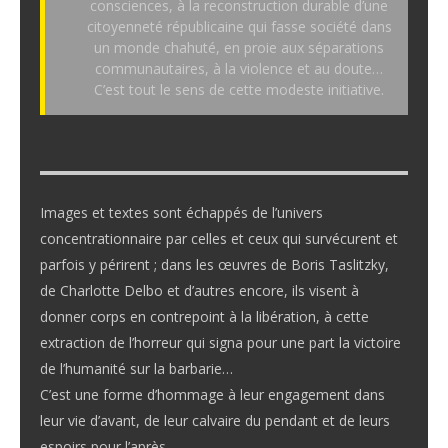
consciences, à la reconstruction durable d’une
citoyenneté républicaine qui fasse société dans
un monde chahuté, en proie aux séparations
communautaires, à la violence et au doute…
C’est tout le sens de cette modeste initiative.
Images et textes sont échappés de l’univers
concentrationnaire par celles et ceux qui survécurent et
parfois y périrent ; dans les œuvres de Boris Taslitzky,
de Charlotte Delbo et d’autres encore, ils visent à
donner corps en contrepoint à la libération, à cette
extraction de l’horreur qui signa pour une part la victoire
de l’humanité sur la barbarie…
C’est une forme d’hommage à leur engagement dans
leur vie d’avant, de leur calvaire du pendant et de leurs
espoirs pour l’après.