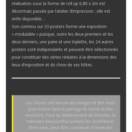
réalisation sous la forme de roll up 0,80 x 2m est
désormais passée par l’atelier d’impression ; elle est
enfin disponible…
Son contenu sur 33 posters forme une exposition
« modulable » puisque, outre les deux premiers et les
deux derniers, une paire et une triplette, les 24 autres
posters sont indépendants et peuvent être sélectionnés
pour constituer des séries réduites à la dimensions des
lieux d’exposition et du choix de ses hôtes.
Les choses ont besoin des images et des mots
pour exister dans le partage du savoir et des
émotions. Face au délaissement de l’histoire, la
mémoire d’aujourd’hui portant les souffrances
d’hier peut, peut-être, contribuer à l’éveil des