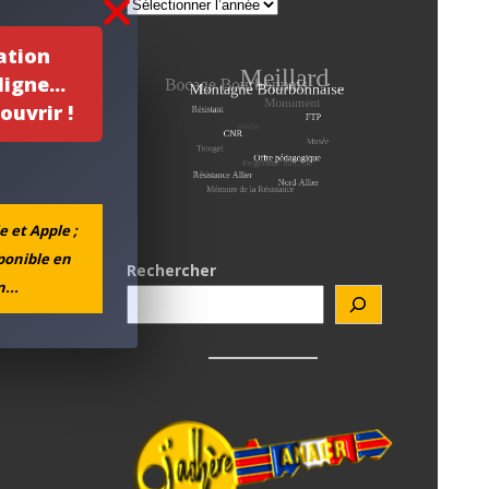
ation
igne...
ouvrir !
e et Apple ;
sponible en
Rechercher
...