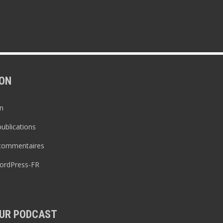
ON
n
publications
 commentaires
WordPress-FR
UR PODCAST