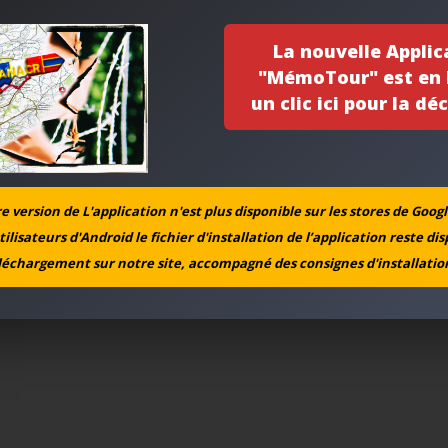
La nouvelle Applic
"MémoTour" est en l
un clic ici pour la déc
 version de L'application n'est plus disponible sur les stores de Googl
tilisateurs d'Android le fichier d'installation de l’application reste di
léchargement sur notre site, accompagné des consignes d'installation