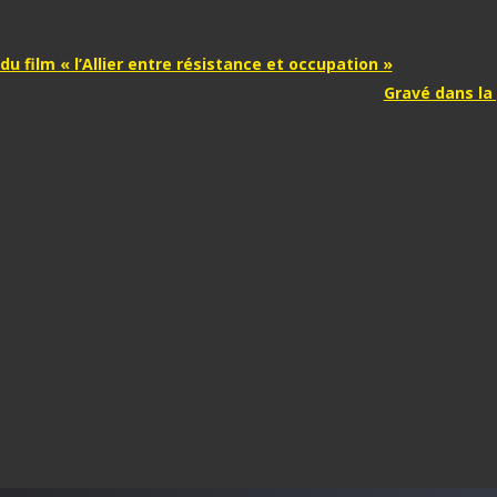
tion
du film « l’Allier entre résistance et occupation »
Gravé dans la 
e