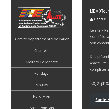
Skip
to
MEMOTour 
content
Henri D
Le site « Ré
ANACR ALLIER
Résistance Allier
Comité loca
Comité départemental de l’Allier
Son contenu 
Chantelle
Si la présen
Meillard Le Montet
anacr03.fr, 
complétés a
Montluçon
Rejoignez
Moulins
Nord-Allier
Sur le
Saint-Pourçain