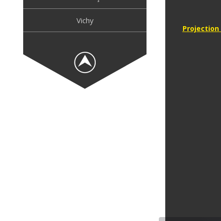
Vichy
Naviga
Projection 
de
l’articl