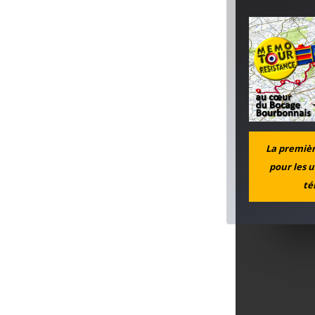
La première
pour les u
té