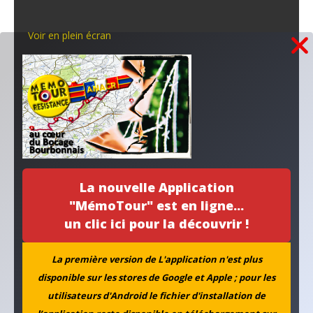
Voir en plein écran
Publications récentes...
Un habitat pour la mémoire
Stèle du camp Hoche
Collecte coopérative
La nouvelle Application
"MémoTour" est en ligne...
la PAIX à l’agenda
un clic ici pour la découvrir !
Nos applications numériques
La première version de L'application n'est plus
disponible sur les stores de Google et Apple ; pour les
MEMOTOUR PODCAST
utilisateurs d'Android le fichier d'installation de