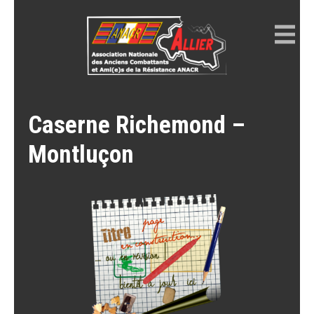
Skip
to
content
ANACR ALLIER
Résistance Allier
Caserne Richemond –
Montluçon