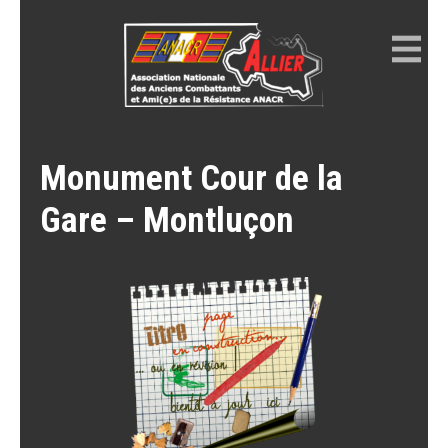
Skip
to
content
ANACR ALLIER
Résistance Allier
Monument Cour de la
Gare – Montluçon