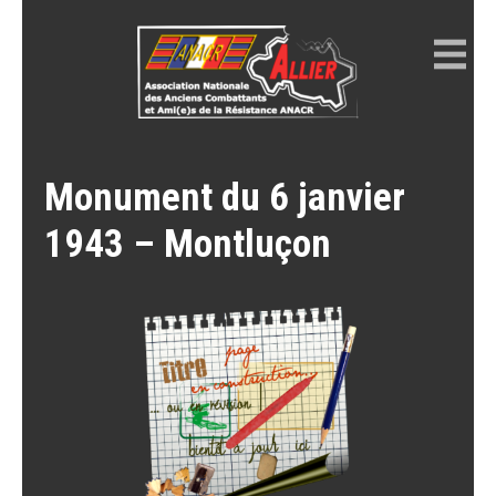
Skip
to
content
ANACR ALLIER
Résistance Allier
Monument du 6 janvier
1943 – Montluçon