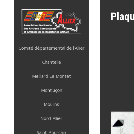
Skip
to
Plaqu
content
ANACR ALLIER
Résistance Allier
Comité départemental de l’Allier
Chantelle
Meillard Le Montet
Montluçon
Moulins
Nord-Allier
Saint-Pourçain