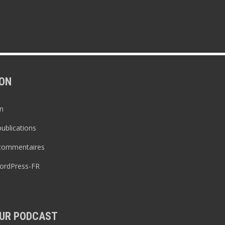
ON
n
publications
 commentaires
WordPress-FR
UR PODCAST