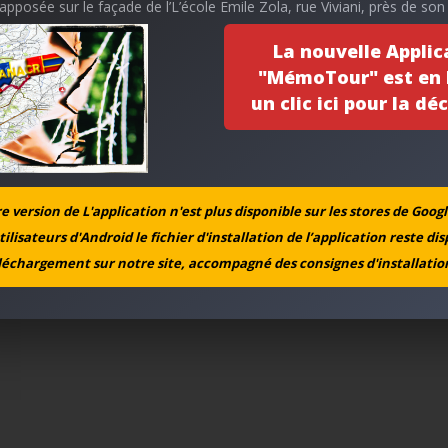
pposée sur le façade de l’L’école Emile Zola, rue Viviani, près de son
ntluçonnais.
La nouvelle Applic
"MémoTour" est en l
 anacr03.fr
un clic ici pour la déc
 version de L'application n'est plus disponible sur les stores de Googl
tilisateurs d'Android le fichier d'installation de l’application reste di
léchargement sur notre site, accompagné des consignes d'installation