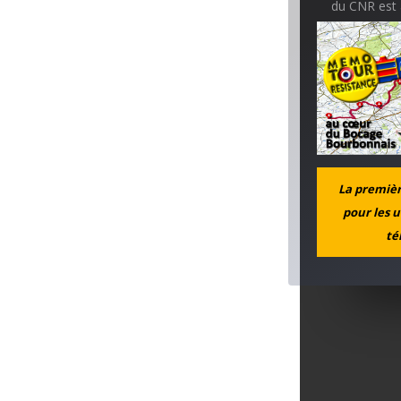
du CNR est a
domicile mo
article sur
La première
pour les u
té