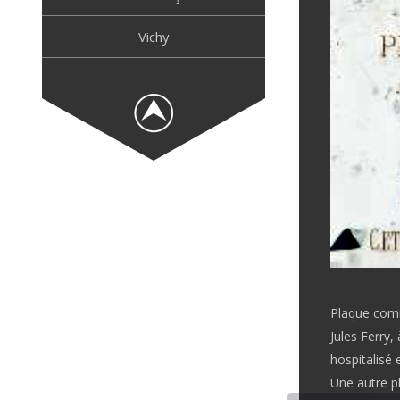
Vichy
Plaque com
Jules Ferry,
hospitalisé
Une autre p