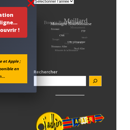
ation
igne...
ouvrir !
e et Apple ;
sponible en
Rechercher
...