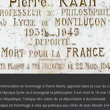
mémorative en hommage à Pierre KAAN, apposée dans la cour du Co
 à l’époque lycée où il enseignait la philosophie. Il est mort le 18 mai 1
 en République Tchèque des suites de sa déportation à Buchenwald.
laque en hommage à celui qui participa aux côtés de Jean Moulin à la