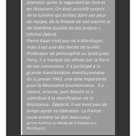
attention qu’en le regardant en face et
en l’écoutant. On était aussitôt surpris
de la lumière qui brillait dans ses yeux
de myope, de la finesse de son sourire et
de l’extrême qualité de ses propos ».
(
Michel Debré
)
Pierre Kaan n’est pas né à Montluçon,
mais il est une des fiertés de la ville.
Professeur de philosophie au lycée Jules
Ferry, il a marqué ses élèves par la force
de ses convictions. Il a participé à la
grande manifestation montluçonnaise
du 6 janvier 1943, une date importante
pour la Résistance bourbonnaise. Il a
rejoint, ensuite, Jean Moulin et a
contribué à la réunification de la
Résistance. Déporté, il est mort peu de
temps après sa libération. La France
toute entière lui doit beaucoup.
(photo Archives du Musée de la Résistance à
Montluçon)