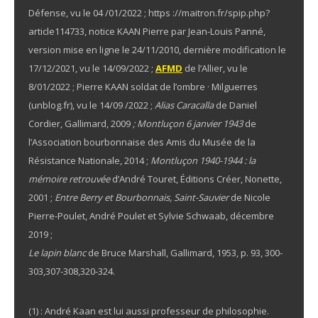
Défense, vu le 04 /01/2022 ; https ://maitron.fr/spip.php?
article114733, notice KAAN Pierre par Jean-Louis Panné,
version mise en ligne le 24/11/2010, dernière modification le
17/12/2021, vu le 14/09/2022 ;
AFMD
de l’Allier, vu le
8/01/2022 ; Pierre KAAN soldat de l’ombre · Milguerres
(unblog.fr), vu le 14/09 /2022 ;
Alias Caracalla
de Daniel
Cordier, Gallimard, 2009
; Montluçon 6 janvier 1943
de
l’Association bourbonnaise des Amis du Musée de la
Résistance Nationale, 2014 ;
Montluçon 1940-1944 : la
mémoire retrouvée
d’André Touret, Éditions Créer, Nonette,
2001 ;
Entre Berry et Bourbonnais, Saint-Sauvier
de Nicole
Pierre-Poulet, André Poulet et Sylvie Schwaab, décembre
2019 ;
Le lapin blanc
de Bruce Marshall, Gallimard, 1953, p. 93, 300-
303,307-308,320-324.
(1) : André Kaan est lui aussi professeur de philosophie.