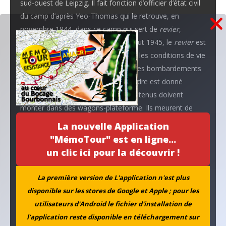
sud-ouest de Leipzig. Il fait fonction d’officier d’état civil
du camp d’après Yeo-Thomas qui le retrouve, en
novembre 1944, dans ce camp qui sert de
revier
,
d’hôpital, à celui de Rehmsdorf. Début 1945, le
revier
est
transféré de Gleina à Rehmsdorf où les conditions de vie
sont épouvantables. Au printemps, les bombardements
alliés n’arrangent rien. Le 13 avril, ordre est donné
d’évacuer le camp. Le 14 avril, les détenus doivent
monter dans des wagons-plateforme. Ils meurent de
faim et de froid. Dans une tentative d’évasion, réussie
La nouvelle Application
pour Yeo-Thomas, Pierre Kaan est repris alors qu’il erre
"MémoTour" est en ligne...
dans les bois. Yeo-Thomas va apprendre par la suite que
un clic ici pour la découvrir !
Pierre Kaan est mort de l’ulcère qu’il avait à la jambe. De
fait, son compagnon a été libéré le 8 mai 1945, mais,
La première version de L'application n'est plus
très affaibli il meurt dix jours plus tard à l’hôpital de
disponible sur les stores de Google et Apple ; pour les
Budejovice (République tchèque).
utilisateurs d'Android le fichier d'installation de
Pierre Kaan reçoit la Légion d’honneur à titre posthume
l’application reste disponible en téléchargement sur
en 1946. Il est homologué au grade de lieutenant-