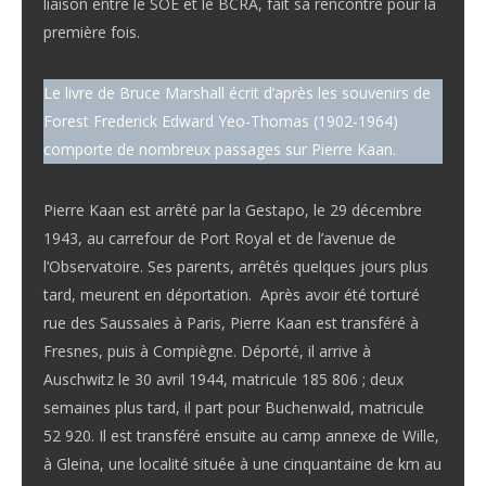
liaison entre le SOE et le BCRA, fait sa rencontre pour la
première fois.
Le livre de Bruce Marshall écrit d’après les souvenirs de
Forest Frederick Edward Yeo-Thomas (1902-1964)
comporte de nombreux passages sur Pierre Kaan.
Pierre Kaan est arrêté par la Gestapo, le 29 décembre
1943, au carrefour de Port Royal et de l’avenue de
l’Observatoire. Ses parents, arrêtés quelques jours plus
tard, meurent en déportation. Après avoir été torturé
rue des Saussaies à Paris, Pierre Kaan est transféré à
Fresnes, puis à Compiègne. Déporté, il arrive à
Auschwitz le 30 avril 1944, matricule 185 806 ; deux
semaines plus tard, il part pour Buchenwald, matricule
52 920. Il est transféré ensuite au camp annexe de Wille,
à Gleina, une localité située à une cinquantaine de km au