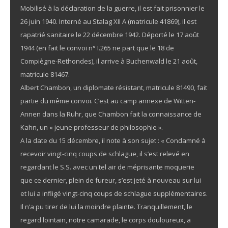
Mobilisé à la déclaration de la guerre, il est fait prisonnier le
26 juin 1940. Interné au Stalag XII A (matricule 41869), il est
rapatrié sanitaire le 22 décembre 1942. Déporté le 17 août
1944 (en fait le convoi n° I.265 ne part que le 18 de
Compiègne-Rethondes), il arrive à Buchenwald le 21 août,
matricule 81467.
Albert Chambon, un diplomate résistant, matricule 81490, fait
partie du même convoi. C’est au camp annexe de Witten-
Annen dans la Ruhr, que Chambon fait la connaissance de
Kahn, un « jeune professeur de philosophie ».
A la date du 15 décembre, il note à son sujet : « Condamné à
recevoir vingt-cinq coups de schlague, il s’est relevé en
regardant le S.S. avec un tel air de méprisante moquerie
que ce dernier, plein de fureur, s’est jeté à nouveau sur lui
et lui a infligé vingt-cinq coups de schlague supplémentaires.
Il n’a pu tirer de lui la moindre plainte. Tranquillement, le
regard lointain, notre camarade, le corps douloureux, a