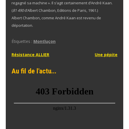
regagné sa machine ». Il s’agit certainement d’André Kaan.
(
81 490
d’Albert Chambon, Editions de Paris, 1961.)
Albert Chambon, comme André Kaan est revenu de
déportation.
Étiquettes :
Montluçon
Navigation
Résistance ALLIER
Une pépite
de
Au fil de l'actu...
l’article