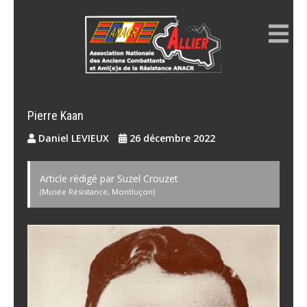
Skip
to
content
ANACR ALLIER
Résistance Allier
Pierre Kaan
Daniel LEVIEUX
26 décembre 2022
Article rédigé par Suzel Crouzet
(Musée Résistance, Montluçon)