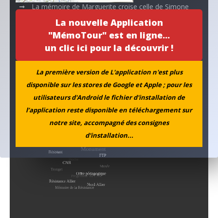
La mémoire de Marguerite croise celle de Simone
La nouvelle Application
Aboutissement d’un projet…
"MémoTour" est en ligne...
un clic ici pour la découvrir !
L’ANACR accompagne l’initiative de la municipalité de
Neuvy
La première version de L'application n'est plus
disponible sur les stores de Google et Apple ; pour les
Archives
utilisateurs d'Android le fichier d'installation de
l’application reste disponible en téléchargement sur
notre site, accompagné des consignes
d'installation...