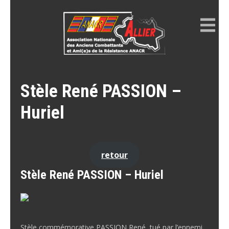
Skip
to
content
ANACR ALLIER
Résistance Allier
Stèle René PASSION –
Huriel
retour
Stèle René PASSION – Huriel
Stèle commémorative PASSION René, tué par l’ennemi