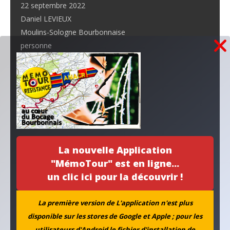
22 septembre 2022
Daniel LEVIEUX
Moulins-Sologne Bourbonnaise
personne
La ligne de démarcation…
30 décembre 2019
Daniel LEVIEUX
Département
Moulins-Sologne Bourbonnaise
La nouvelle Application
"MémoTour" est en ligne...
Au fil de l'actu...
un clic ici pour la découvrir !
La première version de L'application n'est plus
disponible sur les stores de Google et Apple ; pour les
utilisateurs d'Android le fichier d'installation de