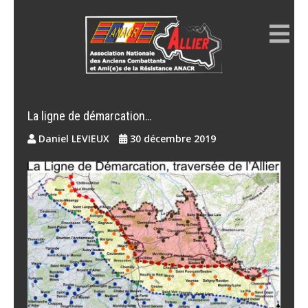
Skip
to
content
ANACR ALLIER
Résistance Allier
La ligne de démarcation…
Daniel LEVIEUX
30 décembre 2019