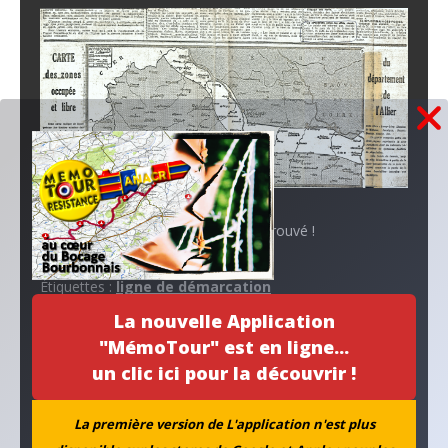
Erreur :
Formulaire de contact non trouvé !
Étiquettes :
ligne de démarcation
La nouvelle Application
Navigation
Effectifs 2019 par Comité local
Le rationnement
"MémoTour" est en ligne...
de
un clic ici pour la découvrir !
Au fil de l'actu...
l’article
La première version de L'application n'est plus