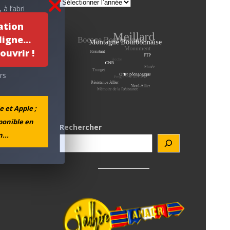
à l’abri
times du
ation
igne...
ouvrir !
rs
e et Apple ;
sponible en
Rechercher
...
outils…