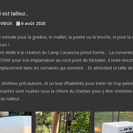
té est tailleur…
EVIEUX
6 août 2020
 estivale pour la gradine, le maillet, la pointe ou la broche, ni pour la
eurs !
t dédié à la création du Camp Casanova prend forme… La conventi
l’ONF pour son implantation au rond point de Moladier, il reste enco
mplacement dans les semaines qui viennent… En attendant la taille de
c d’infinies précautions, et un luxe d’habiletés pour éviter de trop pein
esantes sont roulées sous la chèvre du chantier pour y être orientées à
 du tailleur…