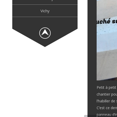
Vichy
Petit à peti
chantier po
l’habiller de
C’est ce der
panneau d’in