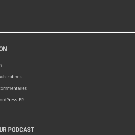
ON
n
publications
 commentaires
WordPress-FR
UR PODCAST