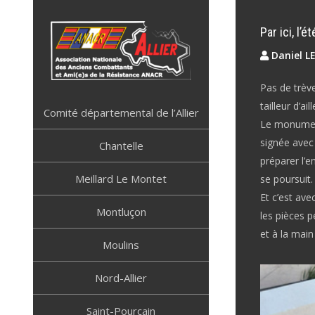
Skip
to
Par ici, l’é
content
Daniel L
Pas de trève
ANACR ALLIER
Résistance Allier
tailleur d’aill
Comité départemental de l’Allier
Le monumen
signée avec 
Chantelle
préparer l’e
Meillard Le Montet
se poursuit.
Et c’est ave
Montluçon
les pièces p
et à la main
Moulins
Nord-Allier
Saint-Pourçain