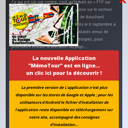
Ce qui est sûr par contre, c’est qu’Hubert en « FTP sur
place » a rejoint le camp Henri Barbusse sur le secteur
de Voussac sous le commandement de Bouchard.
Lucien et Hubert se retrouveront après le 6 septembre à
la libération de Moulins avec les Résistants venus de
Barbusse, de Casanova et d’autres groupes, pour
poursuivre ensuite la libération du pays…
La nouvelle Application
Trois générations confondues, jeunes élèves,
"MémoTour" est en ligne...
enseignants, parents d’élèves, militants associatifs et
un clic ici pour la découvrir !
anciens Résistants, nous avons fait là un petit bout de
route ensemble sur le chemin de la mémoire. Pour bien
La première version de L'application n'est plus
vivre, la mémoire a besoin comme ça d’être souvent
disponible sur les stores de Google et Apple ; pour les
« réveillée ».
utilisateurs d'Android le fichier d'installation de
l’application reste disponible en téléchargement sur
… Ensemble passeurs de mémoire !
notre site, accompagné des consignes
d'installation...