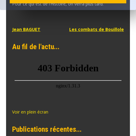
Pour ce qui est de l’Histoire, on verra plus tard.
Navigation
Jean BAGUET
Les combats de Bouillole
de
Au fil de l'actu...
l’article
Voir en plein écran
Publications récentes...