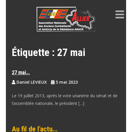
Skip
to
content
ANACR ALLIER
Résistance Allier
Étiquette :
27 mai
27 mai…
Daniel LEVIEUX
5 mai 2023
Le 19 juillet 2013, après le vote unanime du sénat et de
l’assemblée nationale, le président […]
Au fil de l'actu...