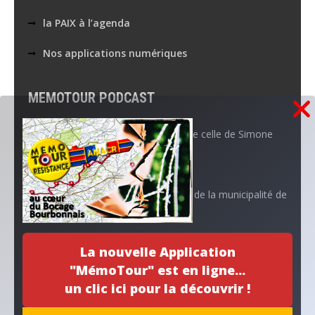
la PAIX à l’agenda
Nos applications numériques
MEMOTOUR PODCAST
La mémoire de Marguerite croise celle de Simone
Aboutissement d’un projet…
L’ANACR accompagne l’initiative de la municipalité de
Neuvy
La nouvelle Application
Archives
"MémoTour" est en ligne...
un clic ici pour la découvrir !