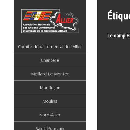
Skip
to
Étiqu
content
Le camp H
ANACR ALLIER
Résistance Allier
Comité départemental de l’Allier
Chantelle
Meillard Le Montet
Montluçon
Moulins
Nord-Allier
Saint-Pourçain