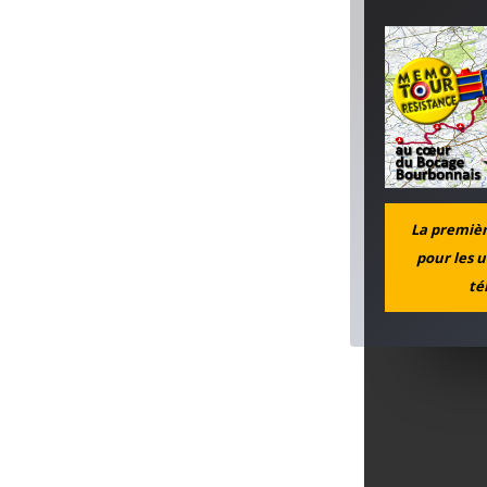
La première
pour les u
té