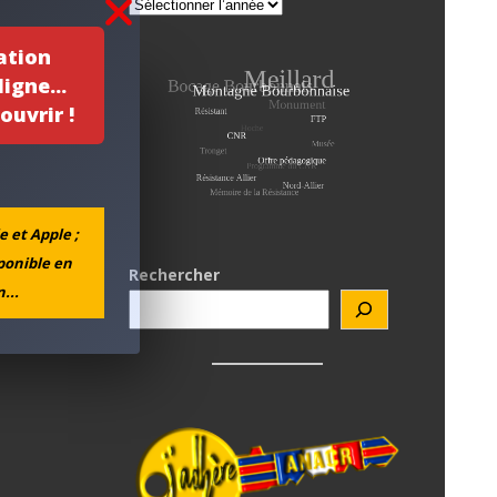
ation
igne...
ouvrir !
e et Apple ;
sponible en
Rechercher
...