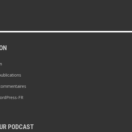
ON
n
publications
 commentaires
WordPress-FR
UR PODCAST