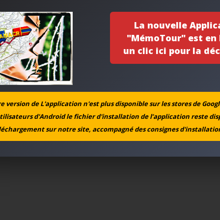
La nouvelle Applic
"MémoTour" est en l
un clic ici pour la déc
 version de L'application n'est plus disponible sur les stores de Googl
tilisateurs d'Android le fichier d'installation de l’application reste di
léchargement sur notre site, accompagné des consignes d'installation