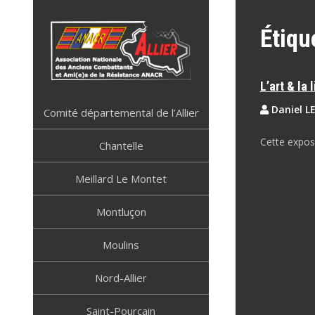
Skip
to
Étiqu
content
L’art & la
ANACR ALLIER
Résistance Allier
Daniel L
Comité départemental de l’Allier
Cette exposi
Chantelle
Meillard Le Montet
Montluçon
Moulins
Nord-Allier
Saint-Pourçain