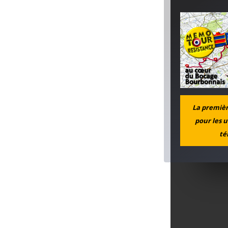
La première
pour les u
té