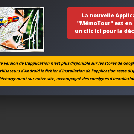
La nouvelle Applic
"MémoTour" est en l
un clic ici pour la déc
 version de L'application n'est plus disponible sur les stores de Googl
tilisateurs d'Android le fichier d'installation de l’application reste di
léchargement sur notre site, accompagné des consignes d'installation