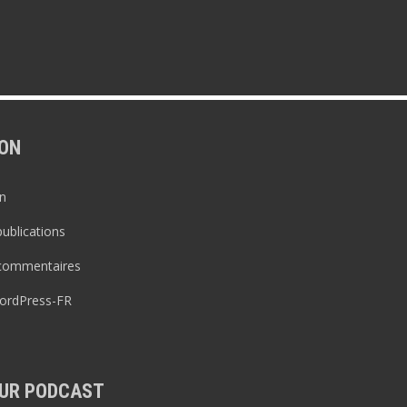
ON
n
publications
 commentaires
WordPress-FR
UR PODCAST