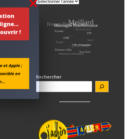
ation
igne...
ouvrir !
e et Apple ;
sponible en
Rechercher
...