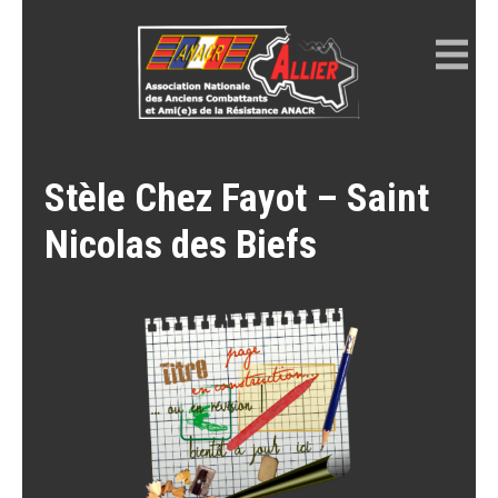
Skip
to
content
ANACR ALLIER
Résistance Allier
Stèle Chez Fayot – Saint
Nicolas des Biefs