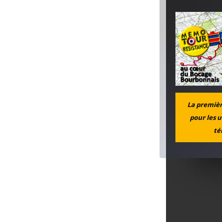
La première
pour les u
té