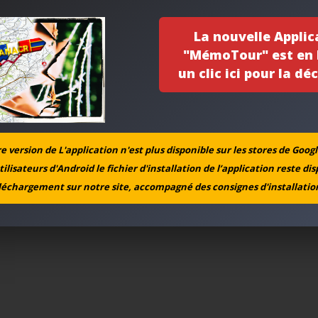
La nouvelle Applic
"MémoTour" est en l
un clic ici pour la déc
 version de L'application n'est plus disponible sur les stores de Googl
tilisateurs d'Android le fichier d'installation de l’application reste di
léchargement sur notre site, accompagné des consignes d'installation