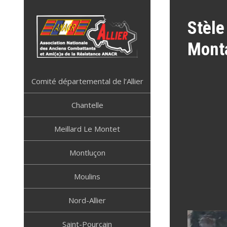
Skip
to
Stèle
content
Mont
ANACR ALLIER
Résistance Allier
Comité départemental de l’Allier
Chantelle
Meillard Le Montet
Montluçon
Moulins
Nord-Allier
Saint-Pourçain