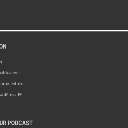
ON
n
publications
 commentaires
WordPress-FR
UR PODCAST