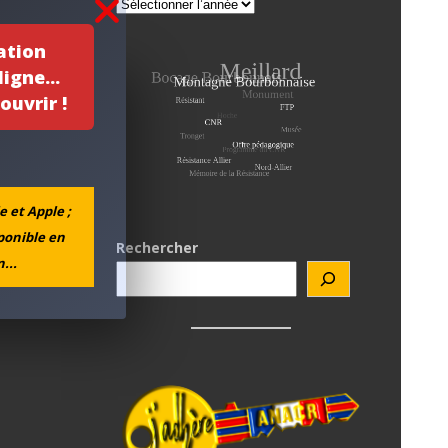
ation
igne...
ouvrir !
e et Apple ;
sponible en
Rechercher
...