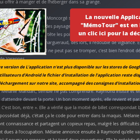
ui offrir à manger et de l’héberger dans sa grange.
La nouvelle Applic
tin du 7 avril, Raymond Moncorgé se met en route pour Châtel-Mont
"MémoTour" est en l
. Il apprécie la beauté des paysages, mais la fatigue se fait sentir, et 
un clic ici pour la déc
nt plus pénible. Il a en tête les points de repère indiqués par le teintu
 traverse Châtel, puis Chargueraud, dès lors, il redouble de vigilance. E
ferme du rendez-vous, il ne peut pas se tromper, c’est bien l’endroit dé
r de Varennes.
 version de L'application n'est plus disponible sur les stores de Googl
n grand coup et frappe à la porte, une femme jeune et grande lui ouvre 
tilisateurs d'Android le fichier d'installation de l’application reste di
u’il veut. Raymond lui montre le demi-billet de cinq francs, mais la
léchargement sur notre site, accompagné des consignes d'installation
le Mélanie Mandart, semble ne pas comprendre. Raymond insiste et M
d’attendre devant la porte. Un bon moment après, elle revient et par
 C’est bon, entre ». Elle a vérifié que la moitié de billet correspondait 
e possédait déjà, c’était ça le code pour entrer dans la maquis. Mélanie
t connaissance et partagent un copieux repas, malgré les difficultés
nt dues à l’occupation. Mélanie annonce ensuite à Raymond qu’elle va
où il pourra se reposer, et lui tend deux couvertures. Elle le précède d