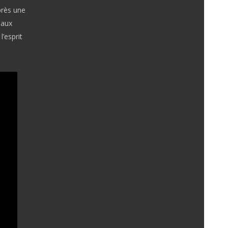
rès une
eaux
’esprit