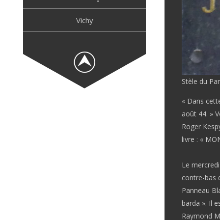
Vichy
Stèle du Pa
« Dans cett
août 44. » V
Roger Kespy
livre : « 
Le mercredi
contre-bas 
Panneau Blan
barda ». Il 
Raymond Monc