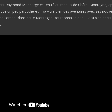
ent Raymond Moncorgé est entré au maquis de Châtel-Montagne, ap
euve un peu particulière ; il va vivre bien des aventures avec ses nouv
e combat dans cette Montagne Bourbonnaise dont il a si bien décrit l
.