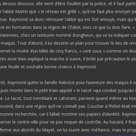
dessus dessous, elle vient d’être fouillée par la police, et il faut parti
ir l’abbé Martin que « le réseau est grillé », qu’il ne faut plus envoyer 
sse. Raymond va donc retrouver l’abbé qui est fort ennuyé, mais qui lui
t en formation dans la région de Châtel, voici ce que tu dois faire. » 
arennes, chez un teinturier nommé Bongheon, qui va lui indiquer 
 maquis. Tout d’abord, il lui dessine un plan pour trouver le lieu de re
 remet la moitié d’un billet de cinq francs, « cent sous » comme on disa
rès avoir bien expliqué la marche à suivre, il brûle par précaution le pl
 une feuille et souhaite bonne chance à Raymond.
943, Raymond quitte la famille Rabotot pour l’aventure des maquis.Il s
 puis monte dans le petit train appelé « le tacot »qui conduit jusqu’au
. Le tacot, tout tremblant et cahotant, parvient quand même au Ma
end, dans une région qu’il ne connaît pas. Coucher à l’hôtel était i
sonne recherchée, car il fallait montrer ses papiers d’identité. Raymo
verser le centre-ville pour ne pas risquer de contrôle. Au hasard, il fra
 ferme aux abords du Mayet, on lui ouvre avec méfiance, mais le propr