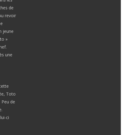
nches de
Au revoir
de
n jeune
to »
hef.
rès une
cette
vée, Toto
. Peu de
e.
ui-ci