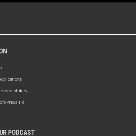
ON
n
publications
 commentaires
WordPress-FR
UR PODCAST