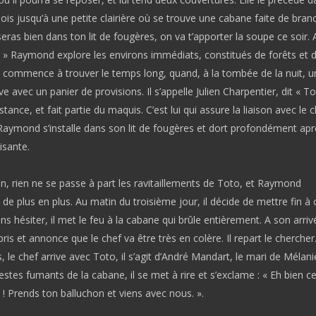
bois jusqu’à une petite clairière où se trouve une cabane faite de bra
seras bien dans ton lit de fougères, on va t’apporter la soupe ce soir. 
. » Raymond explore les environs immédiats, constitués de forêts et 
t commence à trouver le temps long, quand, à la tombée de la nuit, u
 avec un panier de provisions. Il s’appelle Julien Charpentier, dit « To
tance, et fait partie du maquis. C’est lui qui assure la liaison avec le c
 Raymond s’installe dans son lit de fougères et dort profondément ap
isante.
n, rien ne se passe à part les ravitaillements de Toto, et Raymond
 de plus en plus. Au matin du troisième jour, il décide de mettre fin à 
ans hésiter, il met le feu à la cabane qui brûle entièrement. A son arri
pris et annonce que le chef va être très en colère. Il repart le chercher
 le chef arrive avec Toto, il s’agit d’André Mandart, le mari de Mélani
estes fumants de la cabane, il se met à rire et s’exclame : « Eh bien cel
 ! Prends ton balluchon et viens avec nous. ».