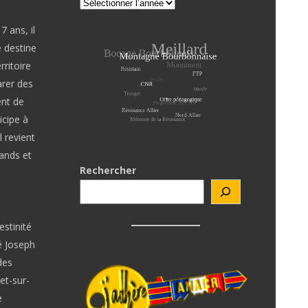
 ans, il
e destine
rritoire
arer des
ent de
icipe à
 revient
ands et
Rechercher
estinité
é Joseph
des
et-sur-
e