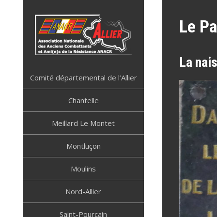
Skip
to
Le P
content
La nai
ANACR ALLIER
Résistance Allier
Comité départemental de l’Allier
Chantelle
Meillard Le Montet
Montluçon
Moulins
Nord-Allier
Saint-Pourçain