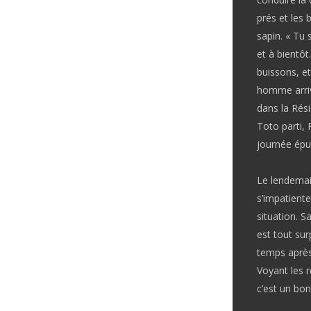
prés et les 
sapin. « Tu 
et à bientôt
buissons, e
homme arrive
dans la Résis
Toto parti,
journée épu
Le lendemai
s’impatiente
situation. S
est tout sur
temps après,
Voyant les r
c’est un bon