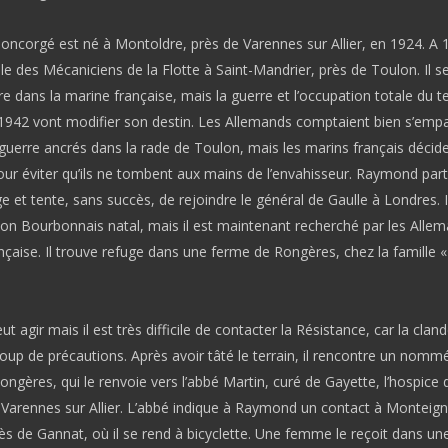
corgé est né à Montoldre, près de Varennes sur Allier, en 1924. A 17
ole des Mécaniciens de la Flotte à Saint-Mandrier, près de Toulon. Il s
re dans la marine française, mais la guerre et l’occupation totale du te
n 1942 vont modifier son destin. Les Allemands comptaient bien s’emp
guerre ancrés dans la rade de Toulon, mais les marins français décid
our éviter qu’ils ne tombent aux mains de l’envahisseur. Raymond part
 et tente, sans succès, de rejoindre le général de Gaulle à Londres. Il
son Bourbonnais natal, mais il est maintenant recherché par les Allem
ançaise. Il trouve refuge dans une ferme de Rongères, chez la famille «
 agir mais il est très difficile de contacter la Résistance, car la cland
oup de précautions. Après avoir tâté le terrain, il rencontre un nomm
ngères, qui le renvoie vers l’abbé Martin, curé de Gayette, l’hospice 
 Varennes sur Allier. L’abbé indique à Raymond un contact à Monteign
rès de Gannat, où il se rend à bicyclette. Une femme le reçoit dans un