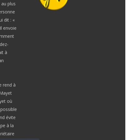
r au plus
personne
 dit : «
Il envoie
comment
ndez-
it à
an
e rend à
 Mayet
yet où
mpossible
nd évite
ppe à la
iétaire