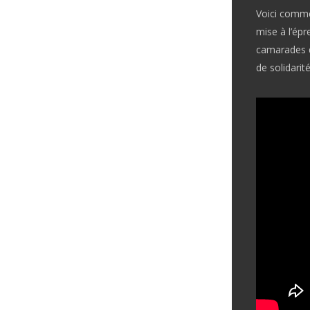
Voici comm
mise à l’épr
camarades d
de solidarité