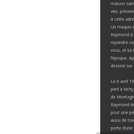
maison sans 
vite, préven
à cette adre
Un maquis es
Raymond à V
rejoindre ce
vous, et lui
l’époque. Ap
dessiné sur
Le 6 avril 1
pied à Vichy
de Montagne
Raymond desc
pour une per
aussi de tra
porte d’une