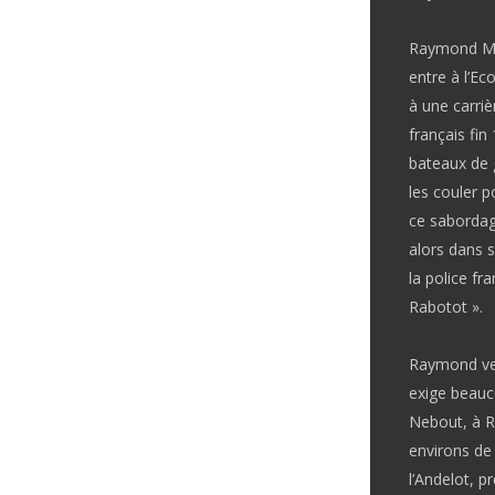
Raymond Mon
entre à l’Ec
à une carriè
français fi
bateaux de 
les couler p
ce sabordage
alors dans 
la police fr
Rabotot ».
Raymond veut
exige beauc
Nebout, à Ro
environs de
l’Andelot, p