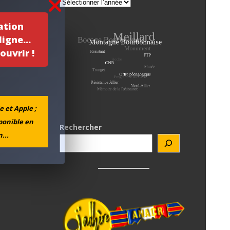
ation
igne...
ouvrir !
e et Apple ;
sponible en
Rechercher
...