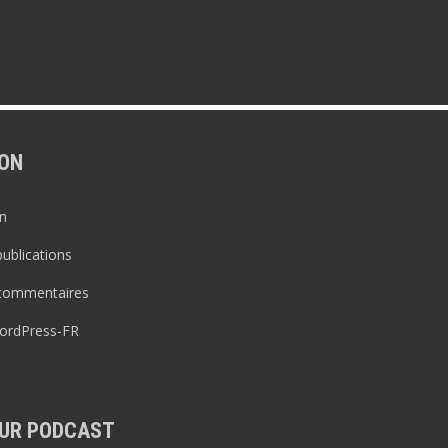
ON
n
publications
 commentaires
WordPress-FR
UR PODCAST