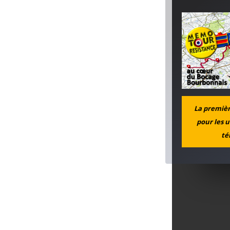
La première
pour les u
té