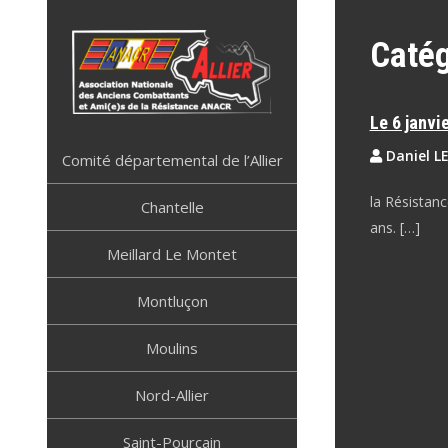
Skip
to
Catég
content
Le 6 janvi
ANACR ALLIER
Résistance Allier
Daniel L
Comité départemental de l’Allier
la Résistan
Chantelle
ans. […]
Meillard Le Montet
Montluçon
Moulins
Nord-Allier
Saint-Pourçain