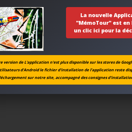
La nouvelle Applic
"MémoTour" est en l
un clic ici pour la déc
 version de L'application n'est plus disponible sur les stores de Googl
tilisateurs d'Android le fichier d'installation de l’application reste di
léchargement sur notre site, accompagné des consignes d'installation