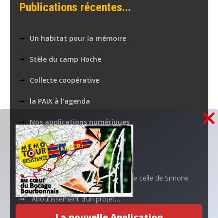
Publications récentes...
Un habitat pour la mémoire
Stèle du camp Hoche
Collecte coopérative
la PAIX à l’agenda
Nos applications numériques
MEMOTOUR PODCAST
La mémoire de Marguerite croise celle de Simone
Aboutissement d’un projet…
La nouvelle Application