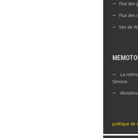
Flux des 
Flux des
Site de 
MEMOTO
La mémoi
Simone
Aboutiss
politique de 