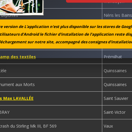
éric LEMAIRE
Montluçon
 déportés
Néris les Bains
 version de L'application n'est plus disponible sur les stores de Googl
des Grises
Prémilhat
tilisateurs d'Android le fichier d'installation de l’application reste di
léchargement sur notre site, accompagné des consignes d'installation
e fusillés des Grises
Prémilhat
Camp des textiles
Prémilhat
tèle
Quinssaines
nument aux Morts
Quinssaines
is Max LAVALLÉE
Saint Sauvier
 BRAY
Saint-Victor
rash du Stirling Mk III, BF 569
Vaux