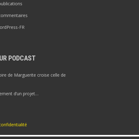
publications
 commentaires
WordPress-FR
UR PODCAST
re de Marguerite croise celle de
ement d’un projet…
confidentialité