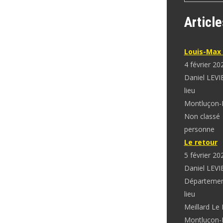
Article
Louis-Max 
4 février 20
Daniel LEVI
lieu
Montluçon-
Non classé
personne
Le retour
5 février 20
Daniel LEVI
Départeme
lieu
Meillard Le
Montluçon-