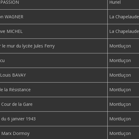
é PASSION
Huriel
ton WAGNER
La Chapelaude
ave MICHEL
La Chapelaude
ur le mur du lycée Jules Ferry
Montluçon
Ecu
Montluçon
 Louis BAVAY
Montluçon
e la Résistance
Montluçon
Cour de la Gare
Montluçon
u 6 janvier 1943
Montluçon
 Marx Dormoy
Montluçon