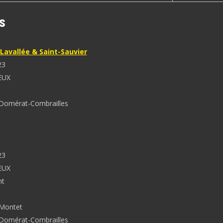
s
Lavallée & Saint-Sauvier
23
EUX
Domérat-Combrailles
23
EUX
nt
 Montet
Domérat-Combrailles