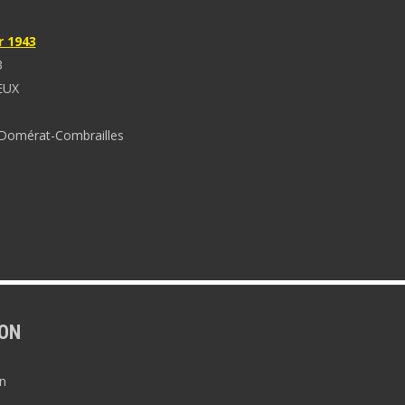
r 1943
3
EUX
Domérat-Combrailles
ON
n