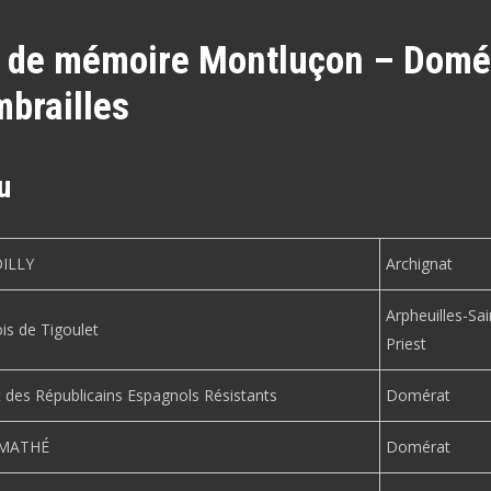
 de mémoire Montluçon – Domé
brailles
u
OILLY
Archignat
Arpheuilles-Sai
is de Tigoulet
Priest
 des Républicains Espagnols Résistants
Domérat
n MATHÉ
Domérat