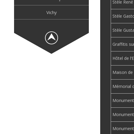
Stèle Ren
Vichy
Stèle Gas
Stèle Gust
Graffitis s
Hôtel de l’
Maison de
Mémorial d
Monument 
Monument d
Monument