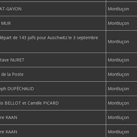
JAT-GAYON
Montluçon
s MUR
Montluçon
départ de 143 juifs pour Auschwitz le 3 septembre
Montluçon
stave NURET
Montluçon
 de la Poste
Montluçon
seph DUPÉCHAUD
Montluçon
is BELLOT et Camille PICARD
Montluçon
rre KAAN
Montluçon
rre KAAN
Montluçon