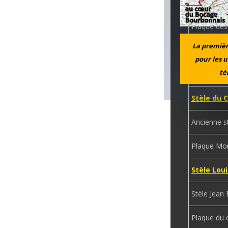
Stèle Fréd
Plaque des
La première
Mémorial 
pour les u
té
Sépulture d
Stèle du 
Ancienne s
Plaque Mo
Stèle Lou
Stèle Jean
Plaque du c