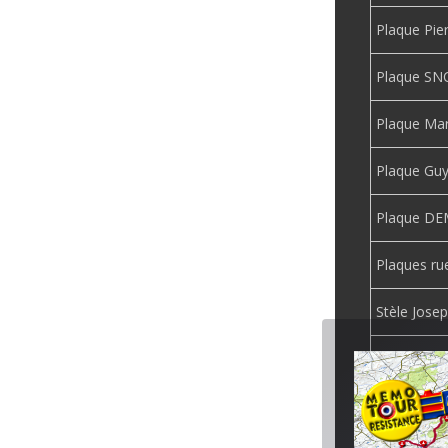
Plaque Pie
Plaque SN
Plaque Mar
Plaque Guy
Plaque DE
Plaques ru
Stèle Jos
Stèle aven
Stèle des 