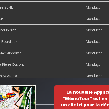
rre SENET
Montluçon
CF
Montluçon
cel Perrot
Montluçon
 Bourdiaux
Montluçon
MAY Alphonse
Montluçon
e Pierre Dupont
Montluçon
eph SCARFOGLIERE
Montluçon
ue Léon Blum
Montluçon
La nouvelle Applic
"MémoTour" est en l
Polonais
Montluçon
un clic ici pour la déc