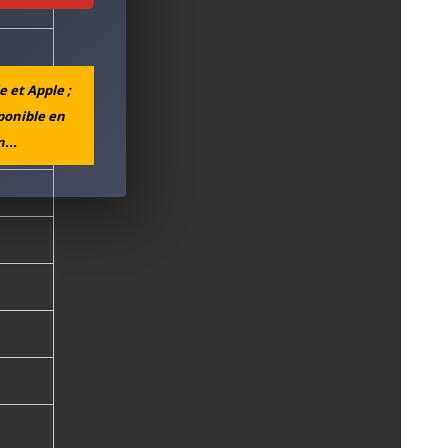
e et Apple ;
sponible en
...