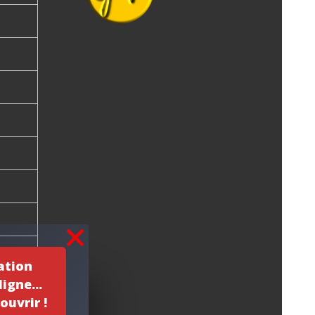
ation
igne...
ouvrir !