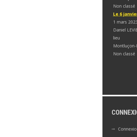
Non classé
Le 6 janvie
1 mars 202
Daniel LEVI
lieu
Montluçon-
Non classé
CONNEXI
Connexio