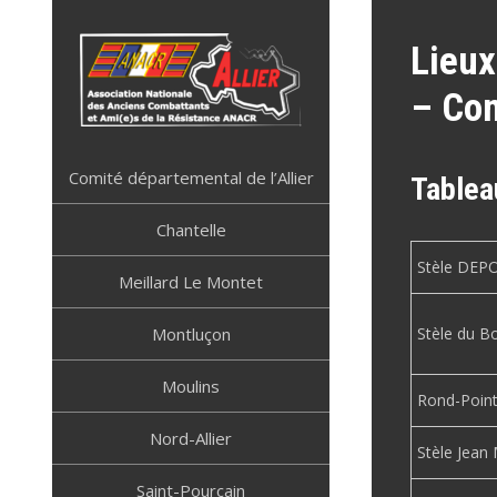
Skip
to
Lieux
content
– Com
ANACR ALLIER
Résistance Allier
Comité départemental de l’Allier
Tablea
Chantelle
Stèle DEP
Meillard Le Montet
Montluçon
Stèle du Bo
Moulins
Rond-Point
Nord-Allier
Stèle Jea
Saint-Pourçain