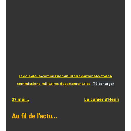
Le-role-de-la-commission-militaire-nationale-et-des-
commissions-militaires-departementales
Télécharger
Navigation
27 mai…
Le cahier d’Henri
de
Au fil de l'actu...
l’article