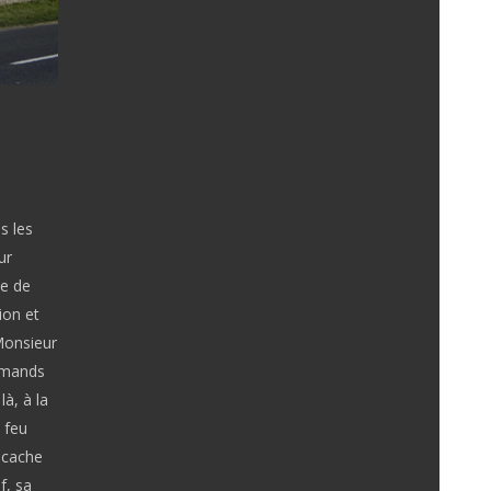
s les
ur
ie de
ion et
 Monsieur
lemands
à, à la
 feu
 cache
f, sa