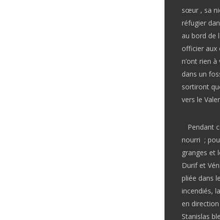
sœur , sa ni
réfugier dan
au bord de l
officier aux
n’ont rien 
dans un foss
sortiront q
vers le Vale
Pendant ce 
nourri ; pou
granges et l
Durif et Vén
pliée dans l
incendiés, l
en directio
Stanislas bl