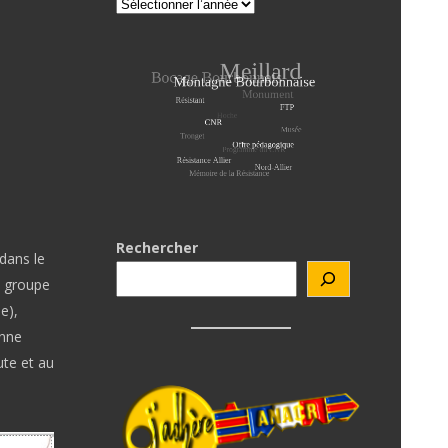
Rechercher
dans le
n groupe
e),
onne
ute et au