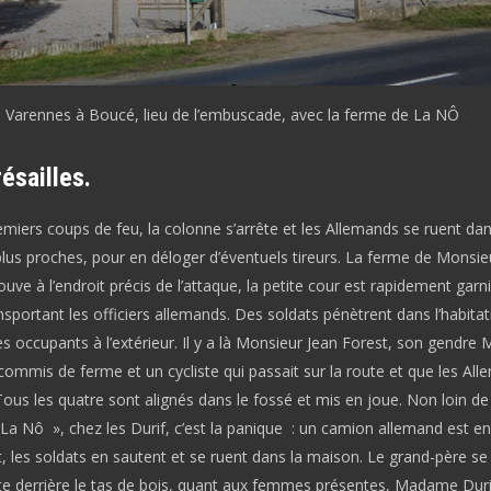
 Varennes à Boucé, lieu de l’embuscade, avec la ferme de La NÔ
ésailles.
iers coups de feu, la colonne s’arrête et les Allemands se ruent dan
plus proches, pour en déloger d’éventuels tireurs. La ferme de Monsie
ouve à l’endroit précis de l’attaque, la petite cour est rapidement garn
nsportant les officiers allemands. Des soldats pénètrent dans l’habitat
es occupants à l’extérieur. Il y a là Monsieur Jean Forest, son gendre
commis de ferme et un cycliste qui passait sur la route et que les Al
Tous les quatre sont alignés dans le fossé et mis en joue. Non loin de l
La Nô », chez les Durif, c’est la panique : un camion allemand est en
, les soldats en sautent et se ruent dans la maison. Le grand-père se
te derrière le tas de bois, quant aux femmes présentes, Madame Duri