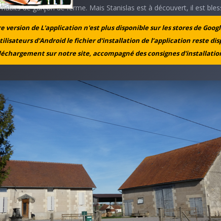
habits de garçon de ferme. Mais Stanislas est à découvert, il est ble
 éclat de mortier rasant, et ne peut rejoindre le village. Tandis qu’il
 version de L'application n'est plus disponible sur les stores de Googl
n pansement de fortune sur sa jambe blessée, il est rejoint par les so
tilisateurs d'Android le fichier d'installation de l’application reste di
i l’achèvent d’une balle en pleine tête. Il venait tout juste d’avoir 20 a
léchargement sur notre site, accompagné des consignes d'installation
 rejoindre sa famille.