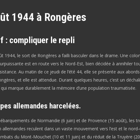
ût 1944 à Rongères
f : compliquer le repli
t 1944, le sort de Rongères a failli basculer dans le drame. Une colo
rpuissante est en route vers le Nord-Est, bien décidée à annihiler to
istance. Au matin de ce jeudi de l’été 44, elle se présente aux abords
ongères, et elle est attendue. Durant quelques heures, c’est un déch
, qui marque durablement la mémoire d’une population traumatisée.
upes allemandes harcelées.
débarquements de Normandie (6 juin) et de Provence (15 août), les t
n allemandes reculent dans un vaste mouvement vers l’est et le nord-
mbats du Mont-Mouchet (10 et 11 juin) et du réduit de la Truyère (20 