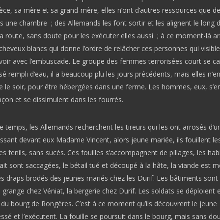
èce, sa mère et sa grand-mère, elles n’ont d’autres ressources que de
s une chambre ; des Allemands les font sortir et les alignent le long d
a route, sans doute pour les exécuter elles aussi ; à ce moment-là ar
 cheveux blancs qui donne l’ordre de relâcher ces personnes qui visib
à voir avec l’embuscade. Le groupe des femmes terrorisées court se c
é rempli d’eau, il a beaucoup plu les jours précédents, mais elles n’e
ue le soir, pour être hébergées dans une ferme. Les hommes, eux, s’e
nçon et se dissimulent dans les fourrés.
temps, les Allemands recherchent les tireurs qui les ont arrosés d’u
ssant devant eux Madame Vincent, alors jeune mariée, ils fouillent le
es fenils, sans sucès. Ces fouilles s’accompagnent de pillages, les hab
ait sont saccagées, le bétail tué et découpé à la hâte, la viande est
es draps brodés des jeunes mariés chez les Durif. Les bâtiments sont
a grange chez Véniat, la bergerie chez Durif. Les soldats se déploient 
n du bourg de Rongères. C’est à ce moment qu’ils découvrent le jeune
essé et l’exécutent. La fouille se poursuit dans le bourg, mais sans do