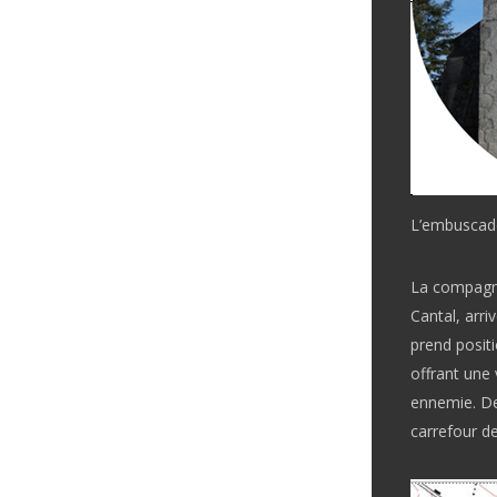
L’embuscad
La compagni
Cantal, arr
prend positi
offrant une
ennemie. De
carrefour d