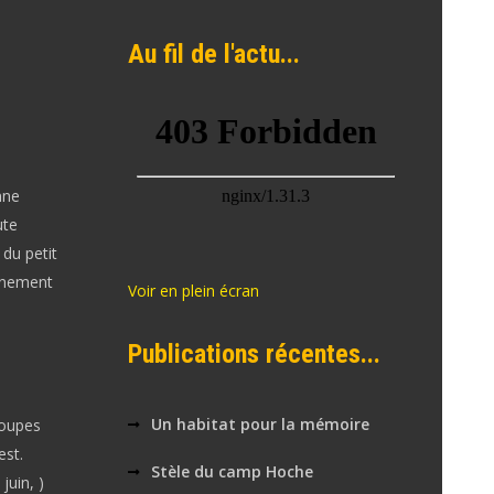
Au fil de l'actu...
nne
ute
 du petit
aînement
Voir en plein écran
Publications récentes...
Un habitat pour la mémoire
roupes
est.
Stèle du camp Hoche
juin, )