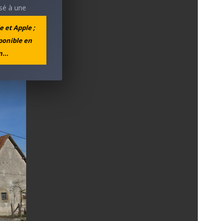
ssé à une
e et Apple ;
ldats
sponible en
ns, et
...