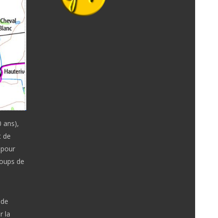
0 ans),
t de
 pour
coups de
ude
r la