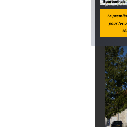
prendre des 
jambe par un
La première
arrangeait u
pour les u
allemands qu
té
s’apprêtait à