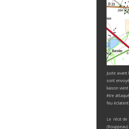
Juste avant 
sont envoyé
liaison vien
être attaqué
feu éclatent
Le récit de
(Rouppeau) a