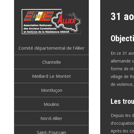
Skip
to
31 ao
content
Objecti
ANACR ALLIER
Résistance Allier
Comité départemental de l’Allier
En ce 31 aoû
allemande su
Chantelle
forme de rés
Meillard Le Montet
village de R
de violence
Montluçon
Les tro
Moulins
Depuis les 
Nord-Allier
d’occupatio
Après les co
Saint-Pourçain