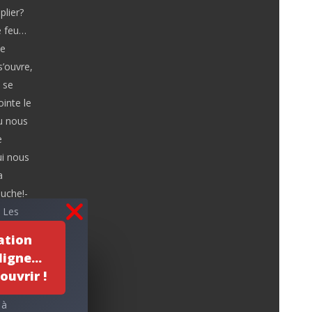
lier?
e feu…
le
s’ouvre,
 se
ointe le
tu nous
e
ui nous
a
uche!-
. Les
ense.
ation
suite. »
igne...
ouvrir !
le feu
 à