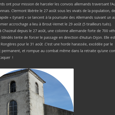
rds ont pour mission de harceler les convois allemands traversant l’
nnais. Clermont libérée le 27 août sous les vivats de la population, d
apide « Eynard » se lancent à la poursuite des Allemands suivant un a
mier accrochage a lieu à Brout-Vernet le 29 août (5 tirailleurs tués).
 Chazeuil depuis le 27 août, une colonne allemande forte de 700 véhi
blindés tente de forcer le passage en direction d’Autun-Dijon. Elle es
Rongères pour le 31 août .C’est une horde harassée, excédée par le
 permanent, et rompue au combat même dans la retraite qu’une co
taquer !