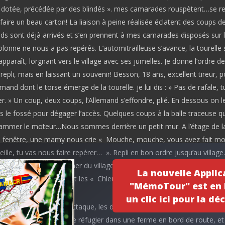
 dotée, précédée par des blindés ». mes camarades rouspètent…se rep
faire un beau carton! La liaison à peine réalisée éclatent des coups d
ds sont déjà arrivés et s’en prennent à mes camarades disposés sur 
colonne ne nous a pas repérés. L’automitrailleuse s’avance, la tourelle 
araît, lorgnant vers le village avec ses jumelles. Je donne l’ordre de
repli, mais en laissant un souvenir! Besson, 18 ans, excellent tireur, p
emand dont le torse émerge de la tourelle. je lui dis : » Pas de rafale, 
er. » Un coup, deux coups, l’Allemand s’effondre, plié. En dessous on l
 le fossé pour dégager l’accès. Quelques coups à la balle traceuse q
ammer le moteur…Nous sommes derrière un petit mur. A l’étage de l
a fenêtre, une mamy nous crie « Mouche, mouche, vous avez fait mo
vieille, tu vas nous faire repérer… ». Repli en bon ordre jusqu’au village
herchent à se rapprocher du village.La compagnie en position de déf
La nouvelle Applic
 dans le clocher arrosent les « Chleus »…La compagnie décrochera en
"MémoTour" est en l
un clic ici pour la déc
le déclenchement de l’attaque, les deux « voltigeurs » sont pris sous 
ré Coudry parvient à se réfugier dans une ferme en bord de route, et