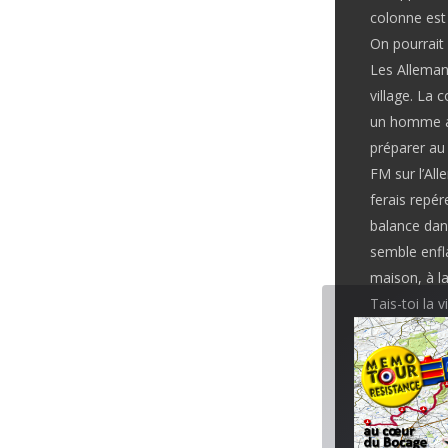
colonne est
On pourrait 
Les Alleman
village. La 
un homme app
préparer au 
FM sur l’All
ferais repér
balance dans
semble enfl
maison, à l
Tais-toi la 
Allemands c
Des tireurs
Surpris par 
ennemi. And