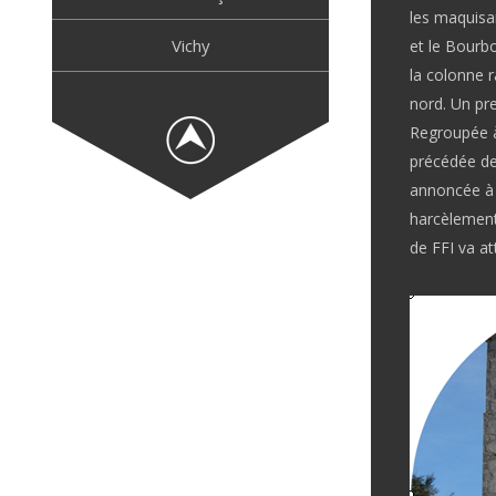
les maquisa
Vichy
et le Bourbo
la colonne r
nord. Un pre
Regroupée à
précédée de 
annoncée à 
harcèlement
de FFI va at