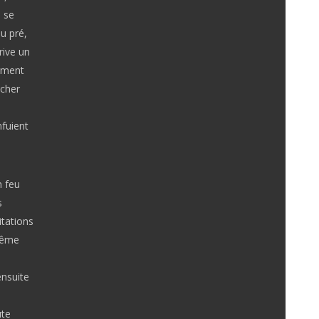
 se
u pré,
rive un
lement
acher
n
nfuient
n feu
s
itations
 même
ensuite
ute