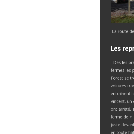
La route de
Les repr
Dès les prem
fermes les 
Forest se tr
voitures tra
entraînent l
Vincent, un 
ont arrêté. 
ferme de « 
juste devant
en toute hâ