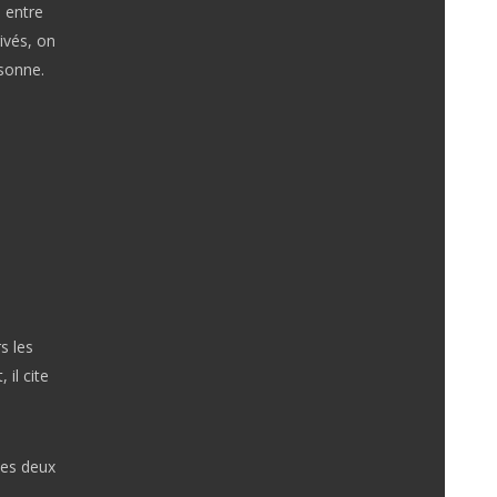
d entre
ivés, on
rsonne.
i
s les
 il cite
mes deux