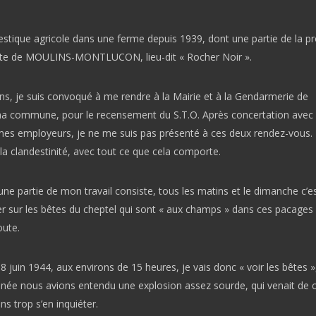
estique agricole dans une ferme depuis 1939, dont une partie de la pr
ute de MOULINS-MONTLUCON, lieu-dit « Rocher Noir ».
ns, je suis convoqué à me rendre à la Mairie et à la Gendarmerie de
 commune, pour le recensement du S.T.O. Après concertation avec
mes employeurs, je ne me suis pas présenté à ces deux rendez-vous.
la clandestinité, avec tout ce que cela comporte.
une partie de mon travail consiste, tous les matins et le dimanche c’
ler sur les bêtes du cheptel qui sont « aux champs » dans ces pacages 
oute.
18 juin 1944, aux environs de 15 heures, je vais donc « voir les bêtes »
inée nous avions entendu une explosion assez sourde, qui venait de c
ns trop s’en inquiéter.