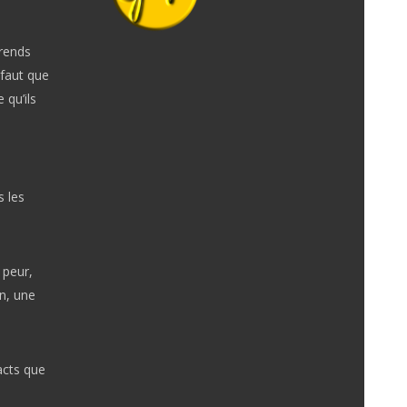
prends
 faut que
 qu’ils
 les
 peur,
on, une
acts que