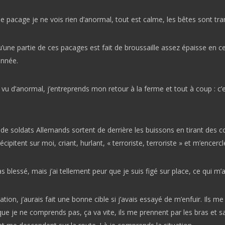
le pacage je ne vois rien d’anormal, tout est calme, les bêtes sont tran
u’une partie de ces pacages est fait de broussaille assez épaisse en c
année.
 vu d’anormal, j’entreprends mon retour à la ferme et tout à coup : c’e
de soldats Allemands sortent de derrière les buissons en tirant des 
écipitent sur moi, criant, hurlant, « terroriste, terroriste » et m’encercl
as blessé, mais j’ai tellement peur que je suis figé sur place, ce qui m’
ation, j’aurais fait une bonne cible si j’avais essayé de m’enfuir. Ils me
ue je ne comprends pas, ça va vite, ils me prennent par les bras et s