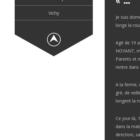
« …
Vichy
Je suis dom
longe la ro
Agé de 19 a
NOYANT, ma
Parents et 
rentre dans 
A la ferme, 
gré, de veil
longent la r
Ce jour-là, 
dans la mat
direction, sa