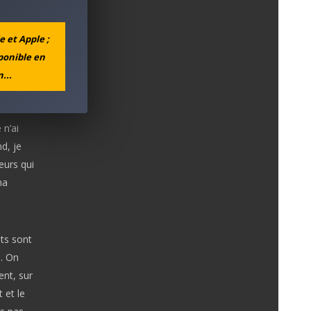
e et Apple ;
sponible en
...
n’ai
d, je
eurs qui
ma
ats sont
e. On
ent, sur
 et le