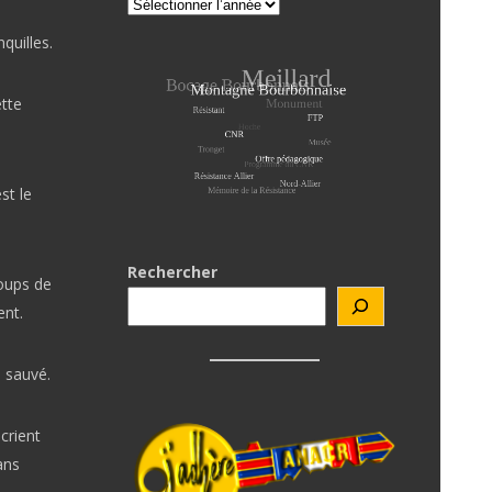
quilles.
ette
st le
Rechercher
coups de
ent.
a sauvé.
 crient
ans