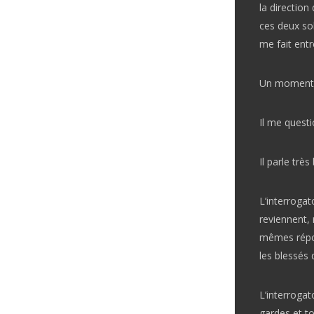
la direction
ces deux sol
me fait entr
Un moment ap
Il me questi
Il parle trè
L’interroga
reviennent,
mêmes répons
les blessés 
L’interroga
gardes et to