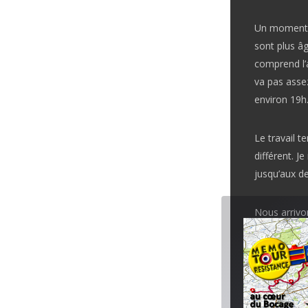
Un moment a
sont plus â
comprend l’a
va pas assez
environ 19h
Le travail 
différent. J
jusqu’aux den
Nous arrivon
très chaleur
Il y en a un
font prendre
Allemands qu