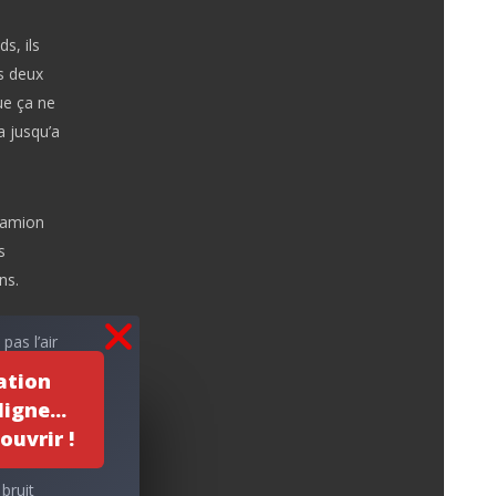
s, ils
s deux
ue ça ne
a jusqu’a
camion
s
ns.
pas l’air
ation
igne...
 nous
ouvrir !
es
bruit