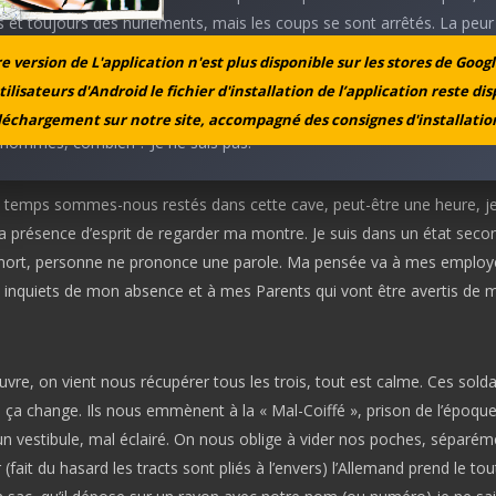
s et toujours des hurlements, mais les coups se sont arrêtés. La peur
ésente, plus que jamais moi qui n’était jamais sorti de ma campagne.
 version de L'application n'est plus disponible sur les stores de Googl
tilisateurs d'Android le fichier d'installation de l’application reste di
e, ils nous font descendre dans la cave de la conciergerie, il y à déjà
léchargement sur notre site, accompagné des consignes d'installation
hommes, combien ? Je ne sais pas.
temps sommes-nous restés dans cette cave, peut-être une heure, je 
 présence d’esprit de regarder ma montre. Je suis dans un état secon
mort, personne ne prononce une parole. Ma pensée va à mes employ
e inquiets de mon absence et à mes Parents qui vont être avertis de 
uvre, on vient nous récupérer tous les trois, tout est calme. Ces sold
 ça change. Ils nous emmènent à la « Mal-Coiffé », prison de l’époqu
n vestibule, mal éclairé. On nous oblige à vider nos poches, séparém
(fait du hasard les tracts sont pliés à l’envers) l’Allemand prend le tout