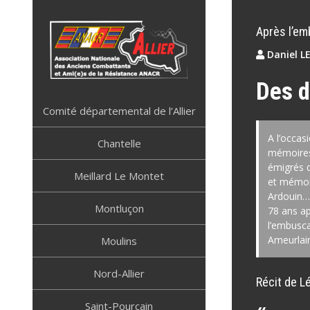
Skip
to
Après l’em
content
Daniel L
Des d
ANACR ALLIER
Résistance Allier
Comité départemental de l’Allier
A l’occas
Chantelle
mémoires 
émigrés d
Meillard Le Montet
et mémoi
Ardouin…
Montluçon
78 ans ap
l’embusca
Ameurlai
Moulins
Nord-Allier
Récit de 
Saint-Pourçain