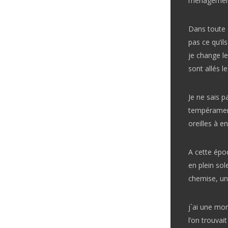
ménagement 
Dans toute c
pas ce qu’il
je change le
sont allés 
Je ne sais p
tempérament
oreilles à e
A cette époq
en plein sole
chemise, un
j`ai une mo
l’on trouvai