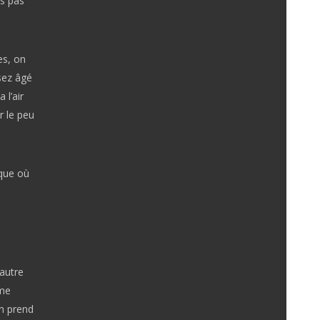
is pas
es, on
ssez âgé
 l’air
r le peu
ique où
 autre
 me
on prend