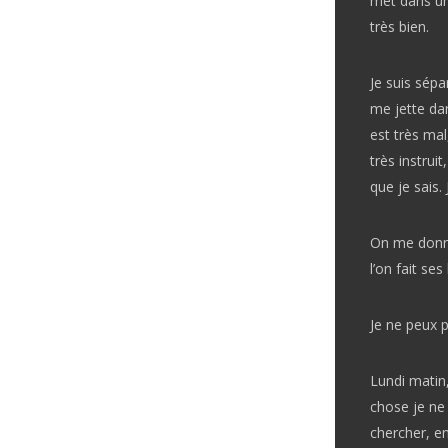
met dans un
très bien.
Je suis sépa
me jette dan
est très mal,
très instrui
que je sais. J
On me donne
l’on fait ses
Je ne peux 
Lundi matin,
chose je ne
chercher, e