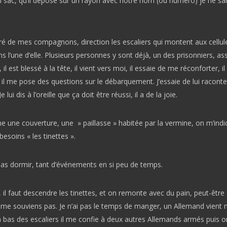
 sac, qu’il dépose sur un rayon avec notre nom (ou numéro) je ne sa
ré de mes compagnons, direction les escaliers qui montent aux cellul
s l’une d’elle. Plusieurs personnes y sont déjà, un des prisonniers, a
 il est blessé à la tête, il vient vers moi, il essaie de me réconforter, il a
t, il me pose des questions sur le débarquement. J’essaie de lui raconte
e lui dis à l’oreille que ça doit être réussi, il a de la joie.
 une couverture, une » paillasse » habitée par la vermine, on m’ind
 besoins « les tinettes ».
pas dormir, tant d’événements en si peu de temps.
 il faut descendre les tinettes, et on remonte avec du pain, peut-être
 me souviens pas. Je n’ai pas le temps de manger, un Allemand vient
n bas des escaliers il me confie à deux autres Allemands armés puis 