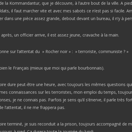
 de la Kommandantur, que je découvre, à l’autre bout de la ville. A pie
dats, il faut marcher vite et avec mes sabots ce n’est pas si facile. Arr
er dans une pièce assez grande, debout devant un bureau, il n’y à pe
rès, un officier arrive, il est assez jeune, cravache à la main.
onne sur l’attentat du » Rocher noir » : » terroriste, communiste ? »
s bien le Français (mieux que moi qui parle bourbonnais).
toire dure peut-être une heure, avec toujours les mêmes questions qu
 mes connaissances sur les terroristes, mon emploi du temps, toujour
es, je ne connais pas. Parfois je sens qu’il s’énerve, il parle très fort,
de l’attentat, il ne me frappera pas.
toire terminé, je suis reconduit a la prison, toujours accompagné de 
ujours à pied. Ça durera toute la journée du lundi.