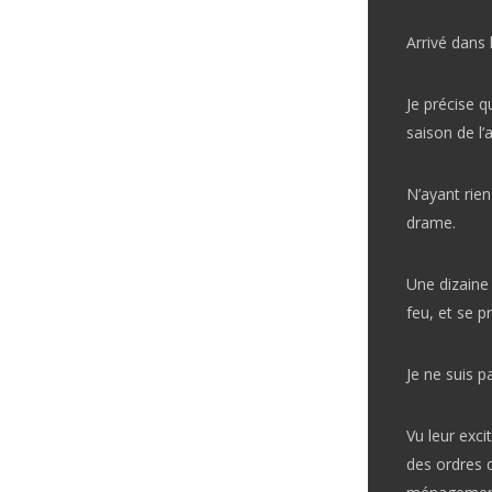
Arrivé dans 
Je précise q
saison de l’
N’ayant rien
drame.
Une dizaine 
feu, et se pr
Je ne suis p
Vu leur excit
des ordres q