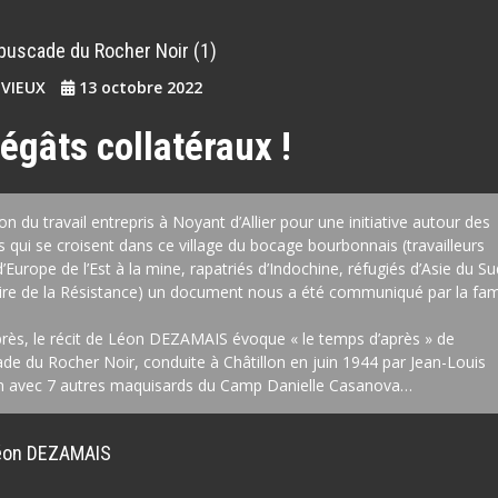
buscade du Rocher Noir (1)
EVIEUX
13 octobre 2022
égâts collatéraux !
ion du travail entrepris à Noyant d’Allier pour une initiative autour des
qui se croisent dans ce village du bocage bourbonnais (travailleurs
’Europe de l’Est à la mine, rapatriés d’Indochine, réfugiés d’Asie du Su
re de la Résistance) un document nous a été communiqué par la fami
rès, le récit de Léon DEZAMAIS évoque « le temps d’après » de
de du Rocher Noir, conduite à Châtillon en juin 1944 par Jean-Louis
n avec 7 autres maquisards du Camp Danielle Casanova…
Léon DEZAMAIS