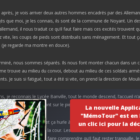
près, je vois arriver deux autres hommes encadrés par des Allemand
gés que moi, je les connais, ils sont de la commune de Noyant. Un de
llemand, il nous traduit ce qu’il faut faire mais ces excités trouvent q
 vite, les coups de pieds sont distribués sans ménagement. Et tout ç
. (je regarde ma montre en douce).
terminé, nous sommes séparés. Ils nous font monter chacun dans un 
e me trouve au milieu du convoi, debout au milieu de ces soldats armé
ts. Je suis si fatigué, tout a été si vite, on prend la direction de Mouli
s, je reconnais le Lycée Banville, tout le monde descend, l’accueil n’a 
eux, tous ces abrutis sont sur le pied de guerre,
La nouvelle Applic
"MémoTour" est en l
e pleine cour, et ça crie et ça hurle à en devenir complétement fou. Ils
un clic ici pour la déc
 la direction du mur de la cour. Les mains en l’air, avec dans le dos d
i se chargent de nous faire comprendre qu’il faut rester tranquille, le 