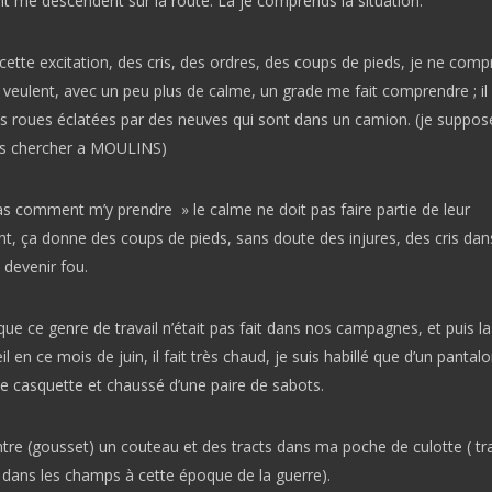
me descendent sur la route. Là je comprends la situation.
ette excitation, des cris, des ordres, des coups de pieds, je ne com
s veulent, avec un peu plus de calme, un grade me fait comprendre ; il
s roues éclatées par des neuves qui sont dans un camion. (je suppose
les chercher a MOULINS)
as comment m’y prendre » le calme ne doit pas faire partie de leur
, ça donne des coups de pieds, sans doute des injures, des cris dans
n devenir fou.
ue ce genre de travail n’était pas fait dans nos campagnes, et puis la
il en ce mois de juin, il fait très chaud, je suis habillé que d’un pantal
e casquette et chaussé d’une paire de sabots.
ntre (gousset) un couteau et des tracts dans ma poche de culotte ( tr
t dans les champs à cette époque de la guerre).