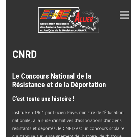
Skip
to
content
ANACR ALLIER
Résistance Allier
CNRD
Le Concours National de la
Résistance et de la Déportation
C’est toute une histoire !
Institué en 1961 par Lucien Paye, ministre de l’Éducation
nationale, à la suite d’initiatives d’associations d’anciens
résistants et déportés, le CNRD est un concours scolaire
qui s’appuie sur l’enseignement de l’histoire, de l’histoire