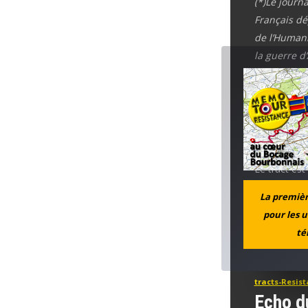
(*)Le journ
Français dé
de l’Humani
la guerre d
puis incarcé
Résistance,
en 1979.
Eysses dan
Le tract es
celles et ce
La première
la diffusaie
pour les u
té
Ci-dessous,
tracts-Resis
Echo d