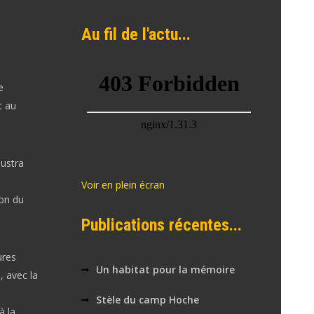
Au fil de l'actu...
e
t au
lustra
Voir en plein écran
ion du
Publications récentes...
ures
Un habitat pour la mémoire
, avec la
Stèle du camp Hoche
à la