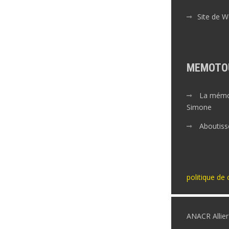
Site de 
MEMOTO
La mémoi
Simone
Aboutiss
politique de 
ANACR Allie