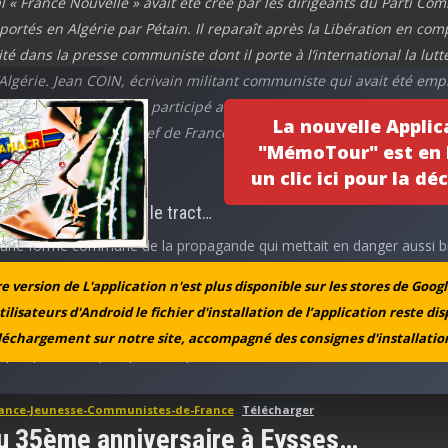
al « France Nouvelle » avait été créé par les dirigeants du Parti Co
portés en Algérie par Pétain. Il reparaît après la Libération en co
té dans la presse communiste dont il porte à l’international la lutt
’Algérie. Jean COIN, écrivain militant communiste qui avait été em
ré à Eysses où il avait participé activement à l’organisation de la
La nouvelle Applic
 a été rédacteur en chef de France Nouvelle. Le journal a cessé de 
"MémoTour" est en l
un clic ici pour la déc
s la propagande par le tract…
t une forme commune de la propagande qui mettait en danger aussi b
ux qui la fabriquaient dans les imprimeries clandestines que celles et c
 version de L'application n'est plus disponible sur les stores de Googl
nt…
tilisateurs d'Android le fichier d'installation de l’application reste di
léchargement sur notre site, accompagné des consignes d'installation
 quelques exemples produits par les Jeunesses Communistes :
tance-Jeunesse-Communistes-de-France
Télécharger
u 35ème anniversaire à Eysses…