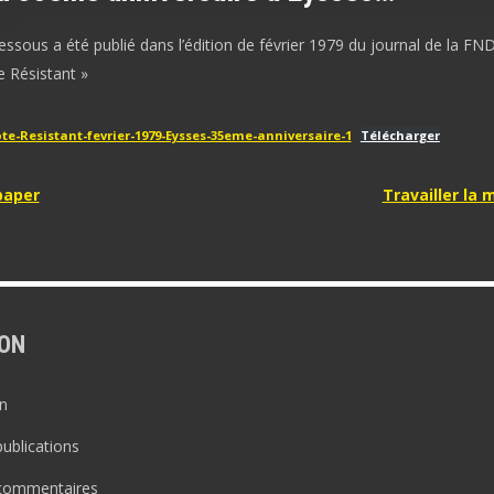
-dessous a été publié dans l’édition de février 1979 du journal de la FN
e Résistant »
ote-Resistant-fevrier-1979-Eysses-35eme-anniversaire-1
Télécharger
tion
paper
Travailler la
e
ON
n
publications
 commentaires