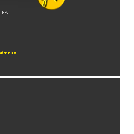
DIRP,
 mémoire