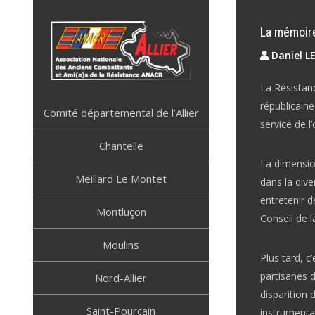
Skip
to
La mémoire
content
Daniel L
La Résistanc
ANACR ALLIER
Résistance Allier
républicaine
Comité départemental de l’Allier
service de l
Chantelle
La dimension
Meillard Le Montet
dans la dive
entretenir d
Montluçon
Conseil de 
Moulins
Plus tard, c
partisanes d
Nord-Allier
disparition 
Saint-Pourçain
instrumental