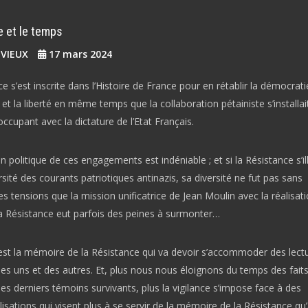
 et le temps
EVIEUX
17 mars 2024
e s’est inscrite dans l’Histoire de France pour en rétablir la démocrati
 et la liberté en même temps que la collaboration pétainiste s’installai
’occupant avec la dictature de l’Etat Français.
 politique de ces engagements est indéniable ; et si la Résistance s’il
rsité des courants patriotiques antinazis, sa diversité ne fut pas sans
es tensions que la mission unificatrice de Jean Moulin avec la réalisat
la Résistance eut parfois des peines à surmonter…
’est la mémoire de la Résistance qui va devoir s’accommoder des lect
es uns et des autres. Et, plus nous nous éloignons du temps des faits
des derniers témoins survivants, plus la vigilance s’impose face à des
isations qui visent plus à se servir de la mémoire de la Résistance qu’