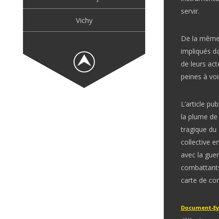
servir.
Vichy
De la même f
impliqués d
de leurs act
peines à vo
L’article pu
la plume de 
tragique du 
collective e
avec la guer
combattants
carte de co
Document-Eys