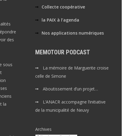
Collecte coopérative
la PAIX à l’agenda
alités
répondre
Nos applications numériques
voir des
MEMOTOUR PODCAST
le sous
La mémoire de Marguerite croise
t
celle de Simone
ion
ises
Aboutissement d’un projet…
nciens
L’ANACR accompagne l’initiative
 la
de la municipalité de Neuvy
Archives