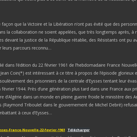
açon que la Victoire et la Libération n’ont pas évité que des personn
ans la collaboration ne soient appelées, que très longtemps après, à 
es devant la justice de la République rétablie, des Résistants ont pu a
ir leurs parcours reconnu…
blié dans l’édition du 22 février 1961 de l’hebdomadaire France Nouvel
Jean Coin(*) est intéressant à ce titre à propos de l’épisode glorieux e
soulèvement des prisonniers de la centrale d’Eysses tentant leur évas
n février 1944. Près d’une génération plus tard dans une France aux pr
re d’Algérie dans un monde en pleine guerre froide le ministère des A
 (Raymond Triboulet dans le gouvernement de Michel Debré) refusait
mbattant à ceux d’Eysses…
ses-France-Nouvelle-22-fevrier-1961
Télécharger