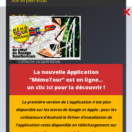
Voir en plein écran
Publications récentes...
Un habitat pour la mémoire
Stèle du camp Hoche
Collecte coopérative
La nouvelle Application
la PAIX à l’agenda
"MémoTour" est en ligne...
un clic ici pour la découvrir !
Nos applications numériques
La première version de L'application n'est plus
MEMOTOUR PODCAST
disponible sur les stores de Google et Apple ; pour les
utilisateurs d'Android le fichier d'installation de
La mémoire de Marguerite croise celle de Simone
l’application reste disponible en téléchargement sur