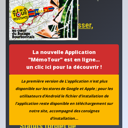
Communiquer pour
fonctionner
rassembler, intéresser,
recruter…
La nouvelle Application
"MémoTour" est en ligne...
un clic ici pour la découvrir !
La première version de L'application n'est plus
disponible sur les stores de Google et Apple ; pour les
utilisateurs d'Android le fichier d'installation de
l’application reste disponible en téléchargement sur
notre site, accompagné des consignes
d'installation...
Statuts (projet de