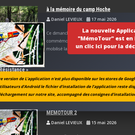
à la mémoire du camp Hoche
Daniel LEVIEUX
17 mai 2026
La nouvelle Applic
Ce dimanche 10 mai 2026, les cérémonies
"MémoTour" est en l
commémoratives du camp Hoche n’avaient p
un clic ici pour la déc
mobilisé la foule… […]
Résistance »
 version de L'application n'est plus disponible sur les stores de Googl
Laurent
16 mai 2026
tilisateurs d'Android le fichier d'installation de l’application reste di
cal a accueilli, le mardi 12 mai 2026, une vingtaine de collégiens sur l
léchargement sur notre site, accompagné des consignes d'installation
MEMOTOUR 2
Daniel LEVIEUX
15 mai 2026