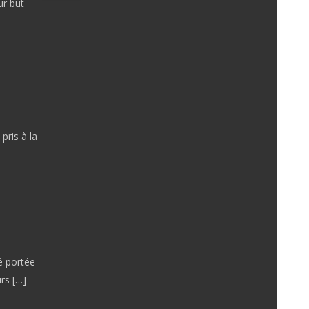
r but
pris à la
é portée
rs […]