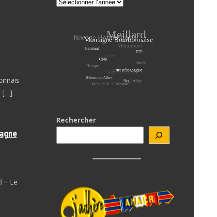
onnais
 […]
Rechercher
tagne
d – Le