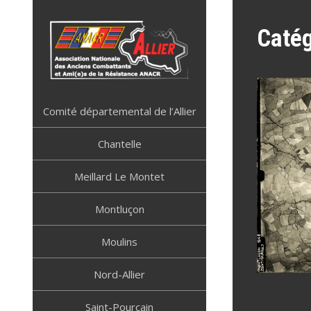
Skip
to
Catég
content
ANACR ALLIER
Résistance Allier
Comité départemental de l’Allier
Chantelle
Meillard Le Montet
Montluçon
Moulins
Nord-Allier
Saint-Pourçain