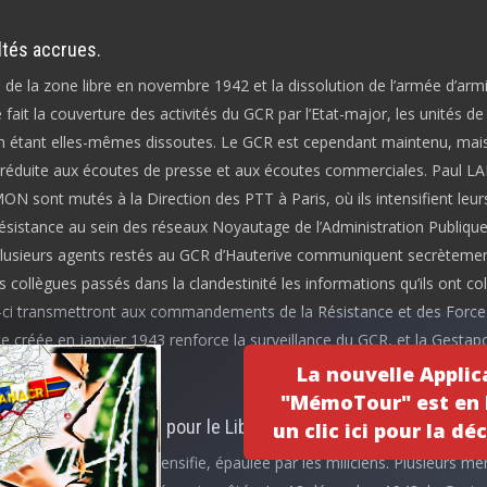
ltés accrues.
de la zone libre en novembre 1942 et la dissolution de l’armée d’armi
fait la couverture des activités du GCR par l’Etat-major, les unités de
n étant elles-mêmes dissoutes. Le GCR est cependant maintenu, mai
 réduite aux écoutes de presse et aux écoutes commerciales. Paul L
N sont mutés à la Direction des PTT à Paris, où ils intensifient leur
résistance au sein des réseaux Noyautage de l’Administration Publiqu
.Plusieurs agents restés au GCR d’Hauterive communiquent secrèteme
s collègues passés dans la clandestinité les informations qu’ils ont co
-ci transmettront aux commandements de la Résistance et des Force a
ce créée en janvier 1943 renforce la surveillance du GCR, et la Gestapo
aque sans merci.
La nouvelle Applic
"MémoTour" est en l
ibut du GCR à la lutte pour le Libération.
un clic ici pour la déc
répression nazie s’intensifie, épaulée par les miliciens. Plusieurs m