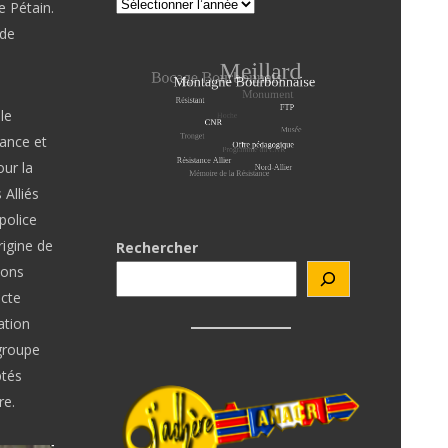
e Pétain.
 de
le
tance et
our la
 Alliés
police
rigine de
Rechercher
ions
ecte
ation
groupe
ptés
re.