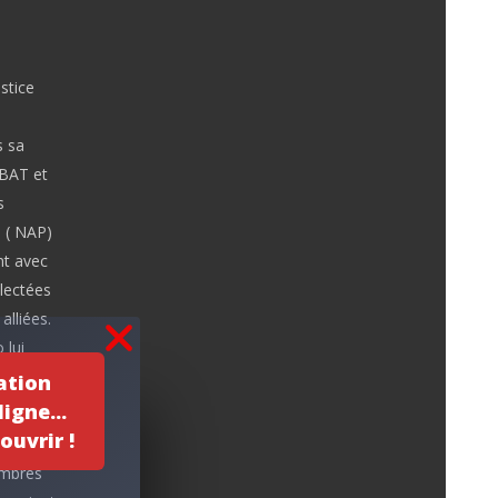
stice
s sa
ABAT et
s
e ( NAP)
nt avec
llectées
lliées.
 lui
ation
igne...
ouvrir !
embres