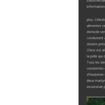
transmettai
informations
plus, Céles
alimenter ce
domicile ve
conduisent à
situées prè
Chino est al
la pelle qui
Tous les deu
consternés 
d’Hauterive
deux martyr
assassinat 