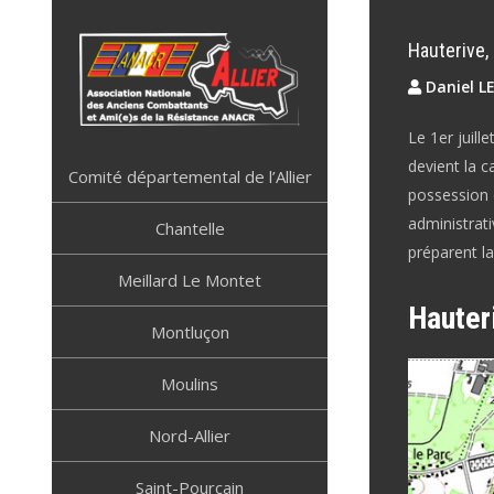
Skip
to
Hauterive,
content
Daniel L
Le 1er juill
ANACR ALLIER
Résistance Allier
devient la c
Comité départemental de l’Allier
possession d
administrat
Chantelle
préparent la
Meillard Le Montet
Hauter
Montluçon
Moulins
Nord-Allier
Saint-Pourçain