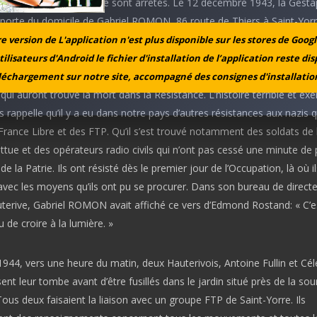
és dans la clandestinité sont arrêtés. Le 12 décembre 1943, la Gesta
 porte du domicile de Gabriel ROMON, 86,route de Thiers à Saint-Yorre.
tivement, venu de Paris passer le dimanche en famille. Les gestapist
 version de L'application n'est plus disponible sur les stores de Googl
Enfermé de prison en prison, il sera finalement fusillé à Heilbron le 
tilisateurs d'Android le fichier d'installation de l’application reste di
tal ce sont 20 agents du GCR et du STN (Service des Transmissions
léchargement sur notre site, accompagné des consignes d'installation
qui auront trouvé la mort dans la Résistance. L’histoire terrible et ex
rappelle qu’il y a eu dans notre pays d’autres résistances aux nazis 
 France Libre et des FTP. Qu’il s’est trouvé notamment des soldats de
ttue et des opérateurs radio civils qui n’ont pas cessé une minute de
 de la Patrie. Ils ont résisté dès le premier jour de l’Occupation, là où i
avec les moyens qu’ils ont pu se procurer. Dans son bureau de direct
terive, Gabriel ROMON avait affiché ce vers d’Edmond Rostand: « C’es
au de croire à la lumière. »
944, vers une heure du matin, deux Hauterivois, Antoine Fullin et Cél
ent leur tombe avant d’être fusillés dans le jardin situé près de la sou
s deux faisaient la liaison avec un groupe FTP de Saint-Yorre. Ils