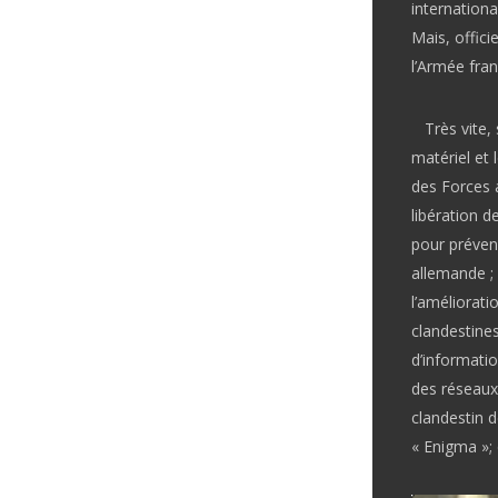
internationa
Mais, offici
l’Armée fran
Très vite, 
matériel et 
des Forces a
libération d
pour préveni
allemande ; 
l’améliorati
clandestines
d’informatio
des réseaux
clandestin 
« Enigma »; 