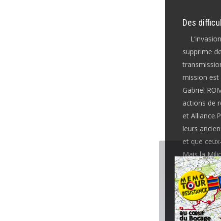
Des difficu
L’invasion 
supprime de 
transmissio
mission est
Gabriel ROMO
actions de 
et Alliance
leurs ancien
et que ceux
Mais la Mili
mène une tr
Le lourd tr
En 1943, la 