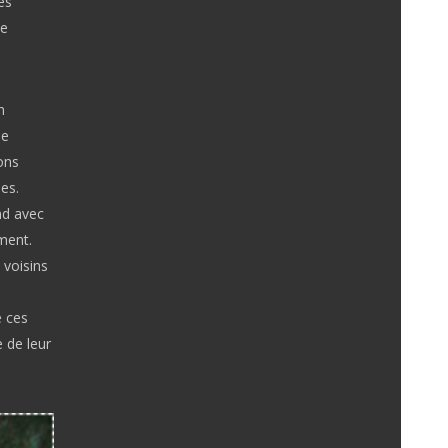
es
De
n
le
ons
es.
nd avec
ement.
 voisins
e ces
 de leur