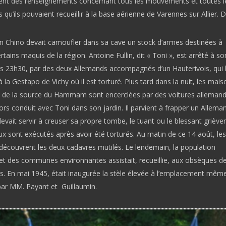
ent des renseignements concernant tous les mouvements et toutes l
 qu’ils pouvaient recueillir à la base aérienne de Varennes sur Allier. 
tin Chino devait camoufler dans sa cave un stock d’armes destinées à
rtains maquis de la région. Antoine Fullin, dit « Toni », est arrêté à so
rs 23h30, par des deux Allemands accompagnés d’un Hauterivois, qui 
 la Gestapo de Vichy où il est torturé. Plus tard dans la nuit, les mais
s de la source du Hammam sont encerclées par des voitures allemand
ors conduit avec Toni dans son jardin. Il parvient à frapper un Allema
 devait servir à creuser sa propre tombe, le tuant ou le blessant grièv
x sont exécutés après avoir été torturés. Au matin de ce 14 août, les
découvrent les deux cadavres mutilés. Le lendemain, la population
 et des communes environnantes assistait, recueillie, aux obsèques d
s. En mai 1945, était inaugurée la stèle élevée à l’emplacement même
par MM. Payant et Guillaumin.