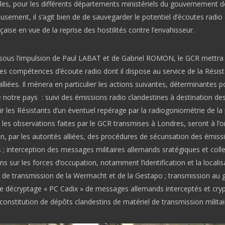
les, pour les différents départements ministériels du gouvernement d
eusement, il s’agit bien de de sauvegarder le potentiel d’écoutes radio
çaise en vue de la reprise des hostilités contre l’envahisseur.
sous l’impulsion de
Paul LABAT et de Gabriel ROMON
, le GCR mettra 
les compétences d’écoute radio dont il dispose au service de la Résis
lliées. Il mènera en particulier les actions suivantes, déterminantes p
e notre pays : suivi des émissions radio clandestines à destination des
r les Résistants d’un éventuel repérage par la radiogoniométrie de la 
les observations faites par le GCR transmises à Londres, seront à l’o
on, par les autorités alliées, des procédures de sécurisation des émiss
 ; interception des messages militaires allemands sratégiques et coll
ns sur les forces d’occupation, notamment l’identification et la localis
 de transmission de la Wermacht et de la Gestapo ; transmission au 
de décryptage « PC Cadix » de messages allemands interceptés et cry
constitution de dépôts clandestins de matériel de transmission militai