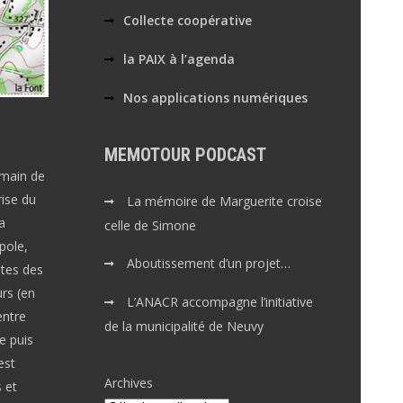
Collecte coopérative
la PAIX à l’agenda
Nos applications numériques
MEMOTOUR PODCAST
emain de
rise du
La mémoire de Marguerite croise
a
celle de Simone
pole,
Aboutissement d’un projet…
stes des
rs (en
L’ANACR accompagne l’initiative
entre
de la municipalité de Neuvy
ne puis
est
Archives
s et