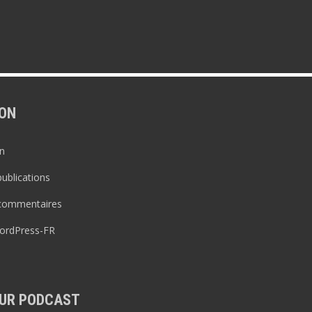
ON
n
publications
 commentaires
WordPress-FR
UR PODCAST