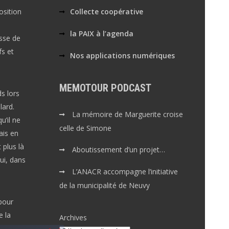
osition
Collecte coopérative
la PAIX à l’agenda
asse de
fs et
Nos applications numériques
MEMOTOUR PODCAST
s lors
lard.
La mémoire de Marguerite croise
u’il ne
celle de Simone
ais en
 plus là
Aboutissement d’un projet…
ui, dans
L’ANACR accompagne l’initiative
de la municipalité de Neuvy
pour
e la
Archives