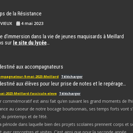
ps de la Résistance
EVIEUX
4 mai 2023
e d’immersion dans la vie de jeunes maquisards à Meillard
os sur
le site du lycée
…
 destiné aux accompagnateurs
ompagnateur-9-mai-2023-Meillard
Télécharger
destiné aux élèves pour leur prise de notes et le repérage…
mai-2023-Meillard-fascicule-eleve
Télécharger
r commémoratif est ainsi fait qu’en suivant les grand moments de l’hi
tance au caoeur de notre bocage bourbonnais, ses temps forts vont s
 du printemps et de l’été.
la période dans laquelle bien des projets scolaires prennent corps et s
t avec rencontres et visites. C’est ainsi que pour la seconde année