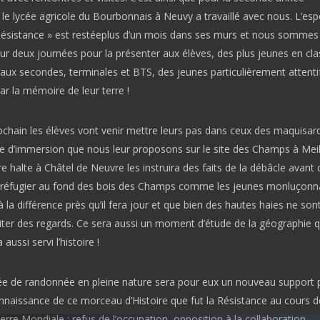
le lycée agricole du Bourbonnais à Neuvy a travaillé avec nous. L’esp
Résistance » est restéeplus d’un mois dans ses murs et nous sommes
ur deux journées pour la présenter aux élèves, des plus jeunes en cl
aux secondes, terminales et BTS, des jeunes particulièrement attenti
ar la mémoire de leur terre !
ochain les élèves vont venir mettre leurs pas dans ceux des maquisard
ée d’immersion que nous leur proposons sur le site des Champs à Meil
 halte à Châtel de Neuvre les instruira des faits de la débâcle avant q
 réfugier au fond des bois des Champs comme les jeunes monluçonn
la différence près qu’il fera jour et que bien des hautes haies ne sont
riter des regards. Ce sera aussi un moment d’étude de la géographie q
 aussi servi l’histoire !
ée de randonnée en pleine nature sera pour eux un nouveau support 
nnaissance de ce morceau d’Histoire que fut la Résistance au cours d
re Mondiale : refus de l’occupation, opposition à la collaboration,