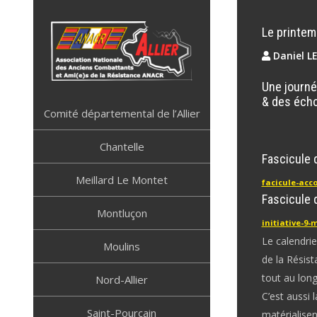
Skip
to
Le printem
content
Daniel L
Une journé
ANACR ALLIER
Résistance Allier
& des éch
Comité départemental de l’Allier
Chantelle
Fascicule
Meillard Le Montet
facicule-acc
Fascicule 
Montluçon
initiative-9-
Le calendrie
Moulins
de la Résis
tout au long
Nord-Allier
C’est aussi 
Saint-Pourçain
matérialisen