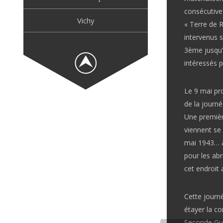
consécutive 
Vichy
« Terre de 
intervenus s
3ème jusqu’
intéressés p
Le 9 mai pr
de la journ
Une première
viennent se
mai 1943… à 
pour les ab
cet endroit a
Cette journ
étayer la co
Seconde Guer