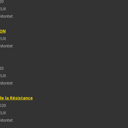
20
EUX
 Montet
LON
EUX
 Montet
20
EUX
 Montet
de la Résistance
2020
EUX
 Montet