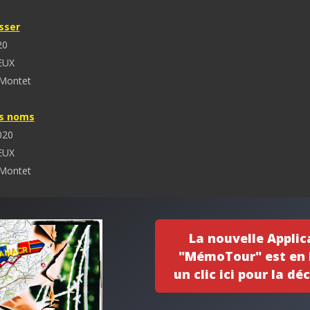
sser
20
EUX
 Montet
es noms
020
EUX
 Montet
cherches
La nouvelle Applic
020
"MémoTour" est en l
EUX
un clic ici pour la déc
 Montet