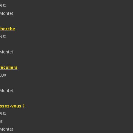
EUX
 Montet
cherche
EUX
 Montet
écoliers
EUX
 Montet
ssez-vous ?
EUX
nt
 Montet