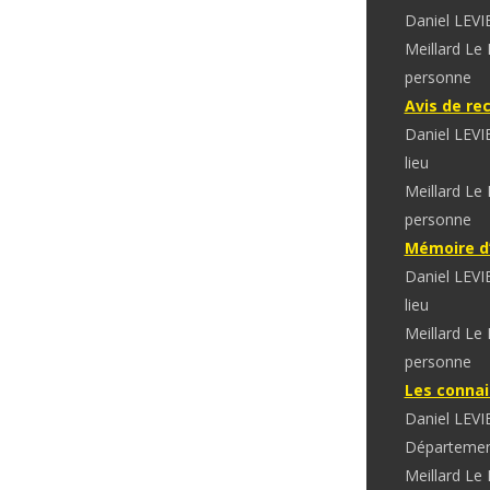
Daniel LEVI
Meillard Le
personne
Avis de re
Daniel LEVI
lieu
Meillard Le
personne
Mémoire d’
Daniel LEVI
lieu
Meillard Le
personne
Les connai
Daniel LEVI
Départeme
Meillard Le