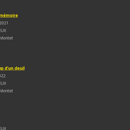
 mémoire
2021
EUX
 Montet
p d’un deuil
022
EUX
 Montet
e
EUX