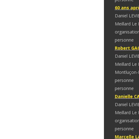
60 ans apr
Daniel LEVI
Meillard Le
organisatio
personne
Robert GA
Daniel LEVI
Meillard Le
Montluçon-
personne
personne
Danielle 
Daniel LEVI
Meillard Le
organisatio
personne
Marcelle 