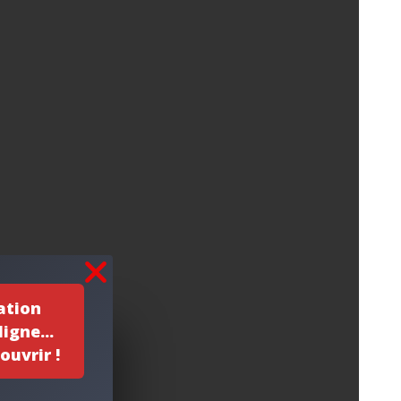
ation
igne...
ouvrir !