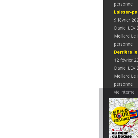
personne
Laisser-pa
9 février 20
Daniel LEVI
Meillard Le
personne
Derrière l
12 février 2
Daniel LEVI
Meillard Le
personne
vie interne
Avis de re
16 février 2
Daniel LEVI
Meillard Le
Non classé