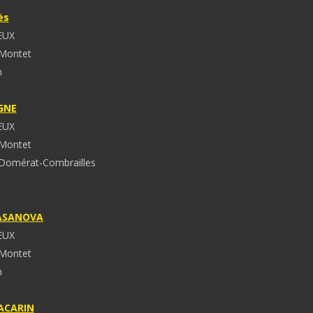
ès
EUX
 Montet
n
GNE
EUX
 Montet
Domérat-Combrailles
CASANOVA
EUX
 Montet
n
LACARIN