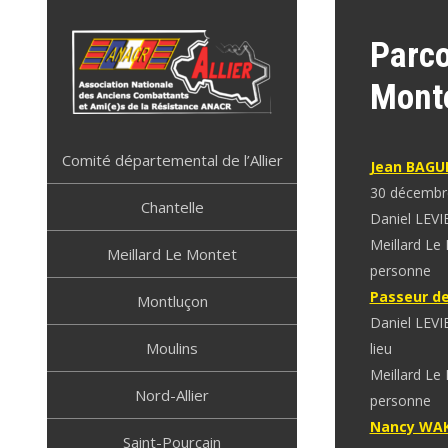
Skip
to
Parco
content
Mont
ANACR ALLIER
Résistance Allier
Comité départemental de l’Allier
Jean BAGU
30 décembr
Chantelle
Daniel LEVI
Meillard Le
Meillard Le Montet
personne
Passeur d
Montluçon
Daniel LEVI
Moulins
lieu
Meillard Le
Nord-Allier
personne
Nancy WA
Saint-Pourçain