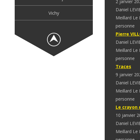
2 janvier 20
Daniel LEVI
Vichy
Meillard Le
personne
Pierre VIL
Daniel LEVI
Meillard Le
personne
Traces
9 janvier 20
Daniel LEVI
Meillard Le
personne
Le crayon 
10 janvier 
Daniel LEVI
Meillard Le
personne