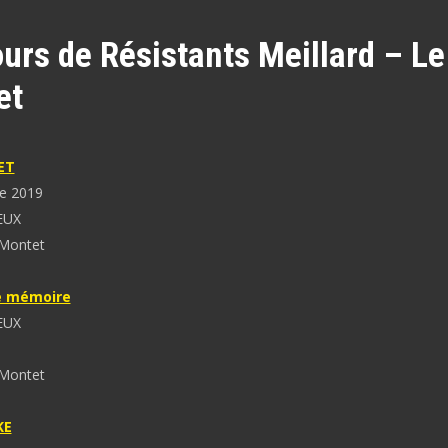
urs de Résistants Meillard – Le
et
ET
e 2019
EUX
 Montet
e mémoire
EUX
 Montet
KE