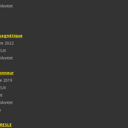
 Montet
agnétique
re 2022
EUX
 Montet
Honneur
e 2019
EUX
nt
 Montet
n
PRESLE