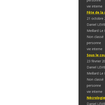
personne
vie interne
Fête de la
21 octobre 
Daniel LEVI
Meillard Le
Non classé
personne
vie interne
Sous le cou
23 février 2
Daniel LEVI
Meillard Le
Non classé
personne
vie interne
Nécrologi
Daniel LEVI