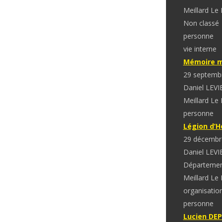
Meillard Le
Non classé
personne
vie interne
Mémoire m
29 septemb
Daniel LEVI
Meillard Le
personne
Légion d’
29 décembr
Daniel LEVI
Départeme
Meillard Le
organisatio
personne
Lucien DE